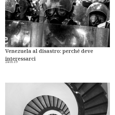
Venezuela al disastro: perché deve
interessarci
24.01.19