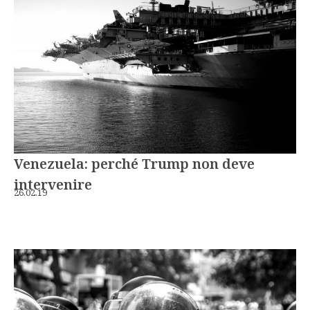
Venezuela: perché Trump non deve
intervenire
26.02.19