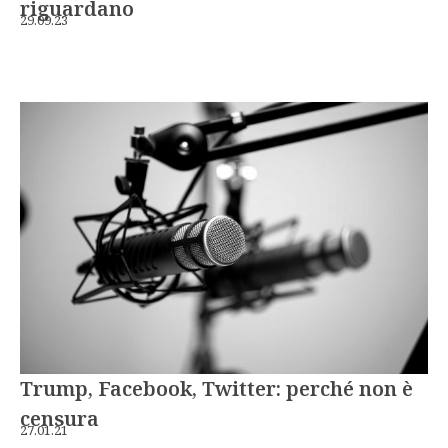
riguardano
29.09.23
Trump, Facebook, Twitter: perché non è
censura
27.01.21