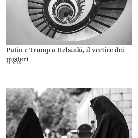
Putin e Trump a Helsinki, il vertice dei
misteri
21.07.18