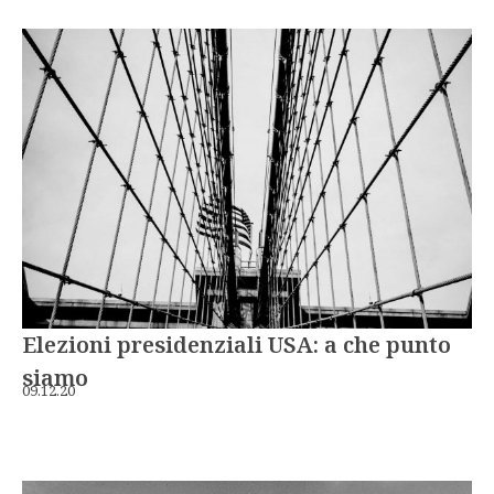
Elezioni presidenziali USA: a che punto
siamo
09.12.20