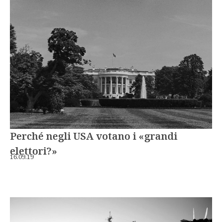
Perché negli USA votano i «grandi
elettori?»
16.09.19