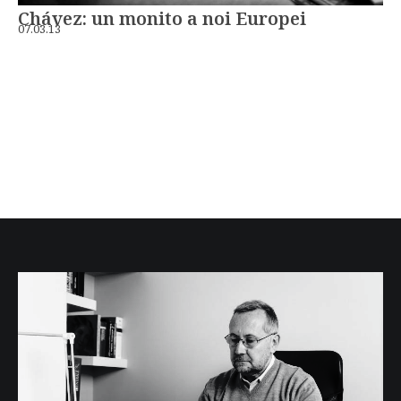
Chávez: un monito a noi Europei
07.03.13