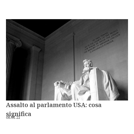
Assalto al parlamento USA: cosa
significa
08.01.21