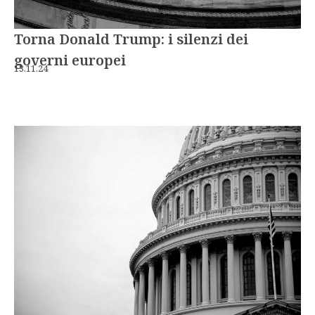
Torna Donald Trump: i silenzi dei
governi europei
13.11.24