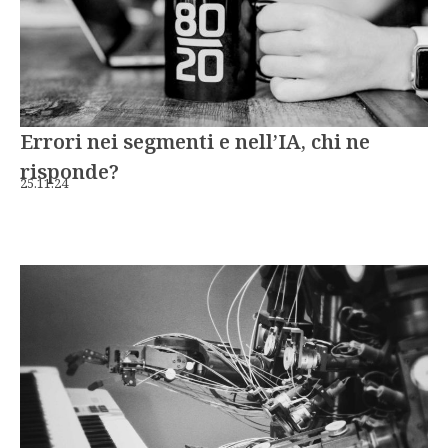
Errori nei segmenti e nell’IA, chi ne
risponde?
25.11.24