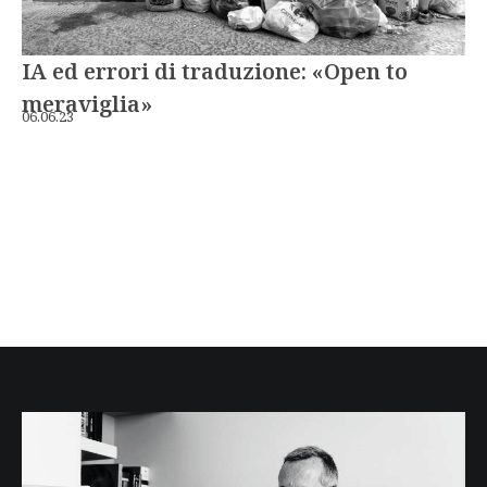
IA ed errori di traduzione: «Open to
meraviglia»
06.06.23