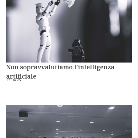
Non sopravvalutiamo l’intelligenza
artificiale
15.04.25