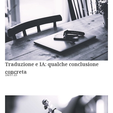
Traduzione e IA: qualche conclusione
concreta
24.07.25