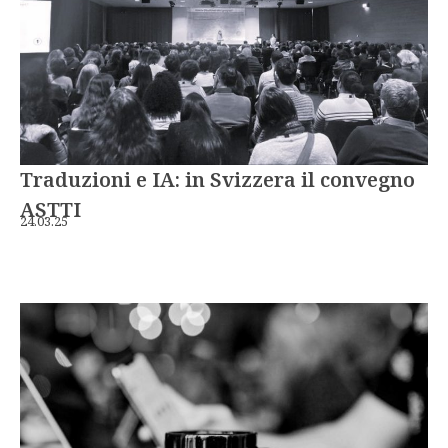
Traduzioni e IA: in Svizzera il convegno
ASTTI
24.03.25