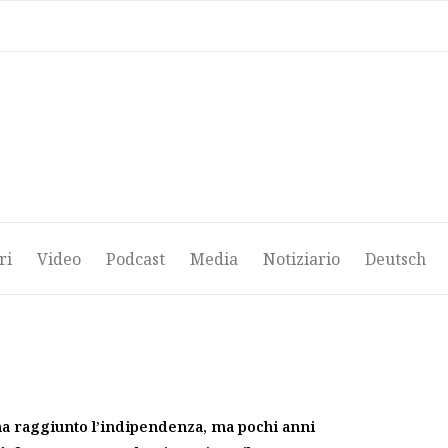
ri
Video
Podcast
Media
Notiziario
Deutsch
ri
Video
Podcast
Media
Notiziario
Deutsch
 ha raggiunto l’indipendenza, ma pochi anni