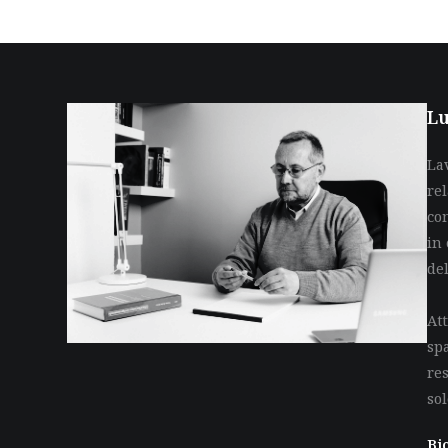
Lu
La
re
co
in 
de
Att
sp
res
so
Bi