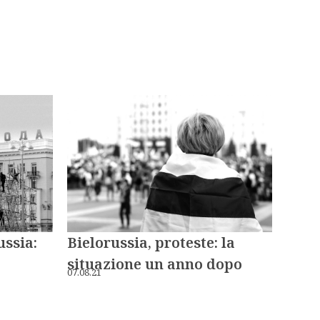
ussia:
Bielorussia, proteste: la
situazione un anno dopo
07.08.21