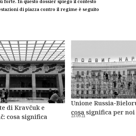
 forte. In questo dossier spiego il contesto
estazioni di piazza contro il regime è seguito
Unione Russia-Bielor
e di Kravčuk e
cosa significa per noi
č: cosa significa
23.09.21