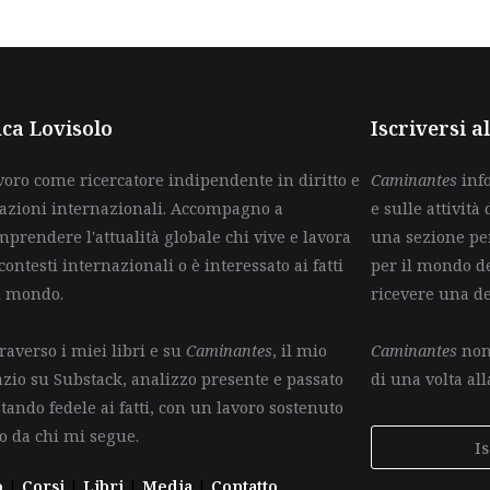
ca Lovisolo
Iscriversi 
voro come ricercatore indipendente in diritto e
Caminantes
info
lazioni internazionali. Accompagno a
e sulle attività 
mprendere l'attualità globale chi vive e lavora
una sezione per
contesti internazionali o è interessato ai fatti
per il mondo de
l mondo.
ricevere una d
raverso i miei libri e su
Caminantes
, il mio
Caminantes
non 
azio su Substack, analizzo presente e passato
di una volta all
tando fedele ai fatti, con un lavoro sostenuto
lo da chi mi segue.
I
o
|
Corsi
|
Libri
|
Media
|
Contatto