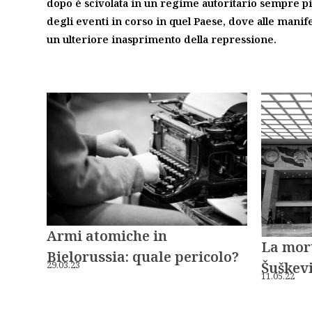
dopo è scivolata in un regime autoritario sempre più
degli eventi in corso in quel Paese, dove alle manif
un ulteriore inasprimento della repressione.
Armi atomiche in
La mort
Bielorussia: quale pericolo?
Šuškevi
29.03.23
11.05.22