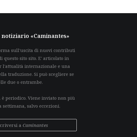
al notiziario «Caminantes»
rma sull'uscita di nuovi contributi
di questo sito sito. E' articolato in
 l'attualità internazionale e una
lla traduzione. Si può scegliere se
elle due o entrambe.
è periodico. Viene inviato non più
a settimana, salvo eccezioni.
scriversi a
Caminantes