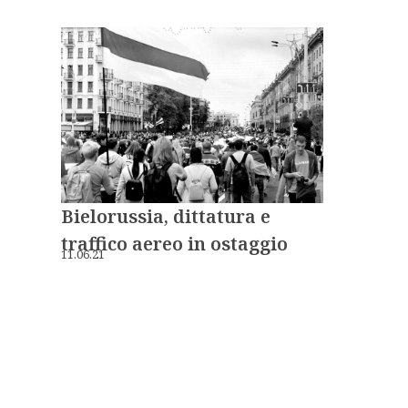
Bielorussia, dittatura e
traffico aereo in ostaggio
11.06.21