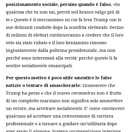
posizionamento sociale, persino quando è falso.
«So
qualcosa che tu non sai, perciò nel branco valgo più di
te.» Questo è il meccanismo su cui fa leva Trump con le
sue deliranti condotte dopo la sconfitta elettorale. Decine
di milioni di elettori continueranno a credere che il loro
voto sia stato rubato e il loro beniamino rimosso
ingiustamente dalla poltrona presidenziale, ma non
perché sono interessati alla verità: perché questo li fa
sentire socialmente emancipati.
Per questo motivo è poco utile smentire le false
notizie o tentare di smascherarle:
riconoscere che
Trump ha perso o che il nuovo
coronavirus
non è frutto
di un complotto marziano non significa solo ammettere
un errore, ma arretrare socialmente. E’ come convincere
qualcuno ad accettare una retrocessione di carriera
professionale o a tornare a guidare un’utilitaria dopo
aver avuto il gippone. Scatena un’opposizione interiore