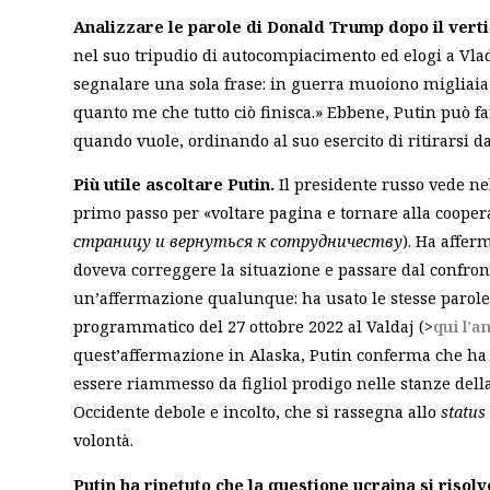
Analizzare le parole di Donald Trump dopo il vertic
nel suo tripudio di autocompiacimento ed elogi a Vla
segnalare una sola frase: in guerra muoiono migliaia
quanto me che tutto ciò finisca.» Ebbene, Putin può fa
quando vuole, ordinando al suo esercito di ritirarsi da
Più utile ascoltare Putin.
Il presidente russo vede nel
primo passo per «voltare pagina e tornare alla cooper
страницу и вернуться к сотрудничеству
). Ha affer
doveva correggere la situazione e passare dal confront
un’affermazione qualunque: ha usato le stesse parole
programmatico del 27 ottobre 2022 al Valdaj (>
qui l’an
quest’affermazione in Alaska, Putin conferma che ha r
essere riammesso da figliol prodigo nelle stanze dell
Occidente debole e incolto, che si rassegna allo
status
volontà.
Putin ha ripetuto che la questione ucraina si risol