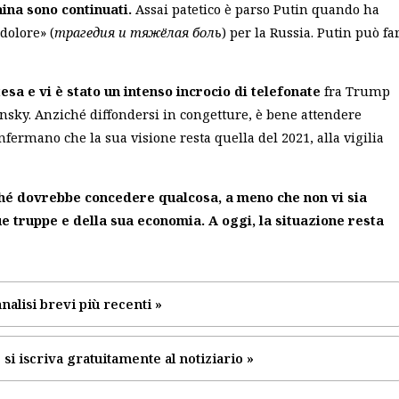
aina sono continuati.
Assai patetico è parso Putin quando ha
dolore» (
трагедия и тяжёлая боль
) per la Russia. Putin può fa
esa e vi è stato un intenso incrocio di telefonate
fra Trump
lensky. Anziché diffondersi in congetture, è bene attendere
onfermano che la sua visione resta quella del 2021, alla vigilia
rché dovrebbe concedere qualcosa, a meno che non vi sia
e truppe e della sua economia. A oggi, la situazione resta
nalisi brevi più recenti »
 si iscriva gratuitamente al notiziario »