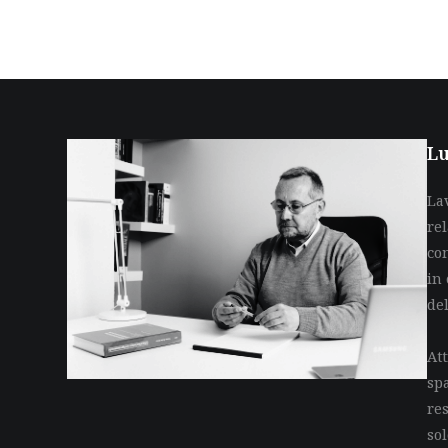
Lu
La
re
co
in 
de
Att
sp
res
so