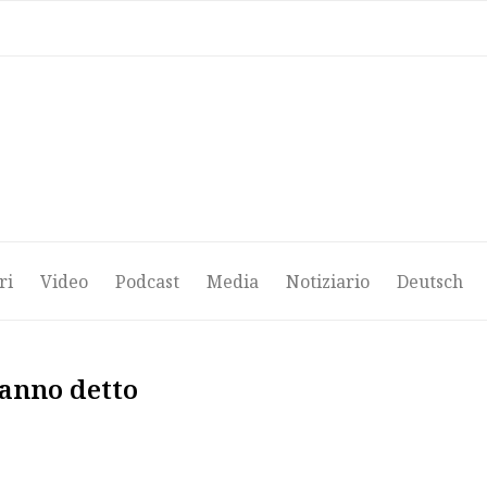
ri
Video
Podcast
Media
Notiziario
Deutsch
ri
Video
Podcast
Media
Notiziario
Deutsch
hanno detto