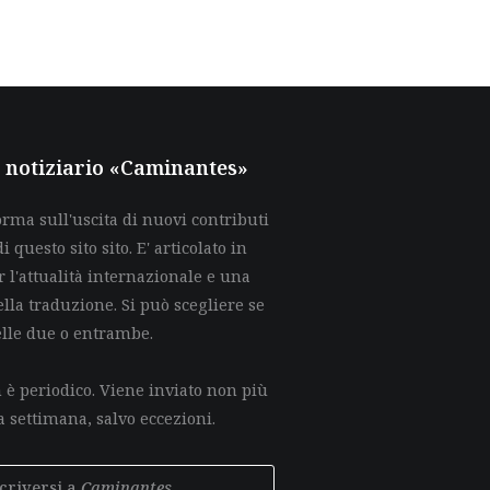
al notiziario «Caminantes»
rma sull'uscita di nuovi contributi
di questo sito sito. E' articolato in
 l'attualità internazionale e una
lla traduzione. Si può scegliere se
elle due o entrambe.
è periodico. Viene inviato non più
a settimana, salvo eccezioni.
scriversi a
Caminantes