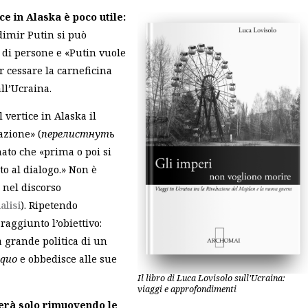
e in Alaska è poco utile:
dimir Putin si può
 di persone e «Putin vuole
r cessare la carneficina
ll’Ucraina.
 vertice in Alaska il
azione» (
перелистнуть
mato che «prima o poi si
o al dialogo.» Non è
 nel discorso
alisi
). Ripetendo
aggiunto l’obiettivo:
a grande politica di un
 quo
e obbedisce alle sue
Il libro di Luca Lovisolo sull’Ucraina:
viaggi e approfondimenti
verà solo rimuovendo le