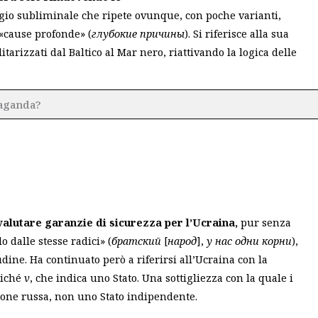
gio subliminale che ripete ovunque, con poche varianti,
a «cause profonde» (
глубокие причины
). Si riferisce alla sua
itarizzati dal Baltico al Mar nero, riattivando la logica delle
paganda?
a valutare garanzie di sicurezza per l’Ucraina,
pur senza
o dalle stesse radici» (
братский
[
народ
],
у нас одни корни
),
dine. Ha continuato però a riferirsi all’Ucraina con la
ziché
v
, che indica uno Stato. Una sottigliezza con la quale i
ione russa, non uno Stato indipendente.