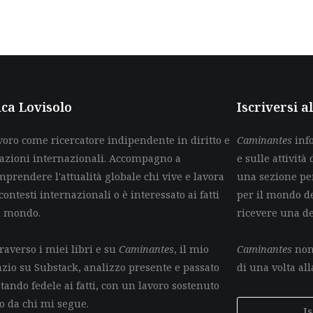
ca Lovisolo
Iscriversi 
voro come ricercatore indipendente in diritto e
Caminantes
info
lazioni internazionali. Accompagno a
e sulle attività 
mprendere l'attualità globale chi vive e lavora
una sezione per
contesti internazionali o è interessato ai fatti
per il mondo de
l mondo.
ricevere una d
raverso i miei libri e su
Caminantes
, il mio
Caminantes
non 
azio su Substack, analizzo presente e passato
di una volta all
tando fedele ai fatti, con un lavoro sostenuto
lo da chi mi segue.
I