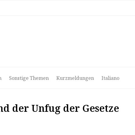
ri
Video
Podcast
Media
Notiziario
Deutsch
n
Sonstige Themen
Kurzmeldungen
Italiano
und der Unfug der Gesetze