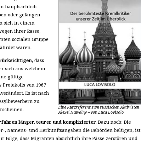
on hauptsächlich
eben oder gefangen
n sich in einem
wegen ihrer Rasse,
immten sozialen Gruppe
fährdet waren.
ücksichtigen,
dass
er sich aus welchem
ne gültige
 Protokolls von 1967
erändert. Es ist nach
n Asylbewerbern zu
Eine Kurzreferenz zum russischen Aktivisten
rscheinen.
Alexei Nawalny – von Luca Lovisolo
fahren länger, teurer und komplizierter.
Dazu noch: Die
ter-, Namens- und Herkunftsangaben die Behörden belügen, ist
r Folge, dass Migranten absichtlich ihre Pässe zerstören und