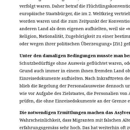
verfolgt waren. Daher betraf die Flüchtlingskonventi
europäische Staatsbürger, die im 2. Weltkrieg vertri
worden waren und die zum Zeitpunkt der Konventio
anderen Land als dem eigenen aufhielten, weil sie «
Religion, Nationalität, Zugehörigkeit zu einer best
oder wegen ihrer politischen Überzeugung» [Zit.] ge
Unter den damaligen Bedingungen musste man ber
Schutzbedürftige ohne Ausweis geflüchtet waren, od
Grund auch immer in einem ihnen fremden Land oh
Einreisedokumente aufhielten. Nach Inkrafttreten des
blieb die Regelung der Personalausweise dennoch unv
wie vor Aufgabe des Zielstaates, die Personalien vo
prüfen, die ohne Einreisedokumente an der Grenze e
Die notwendigen Ermittlungen machen das Asylver
Wahrscheinlichkeit, dass Migranten mit falschen Al
erfahrungsgemäss sehr hoch. Das hat weiterhin oft zu