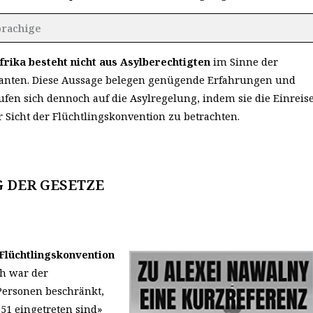
prachige
rika besteht nicht aus Asylberechtigten
im Sinne der
ranten. Diese Aussage belegen genügende Erfahrungen und
fen sich dennoch auf die Asylregelung, indem sie die Einreis
er Sicht der Flüchtlingskonvention zu betrachten.
G DER GESETZE
 Flüchtlingskonvention
h war der
Personen beschränkt,
951 eingetreten sind»