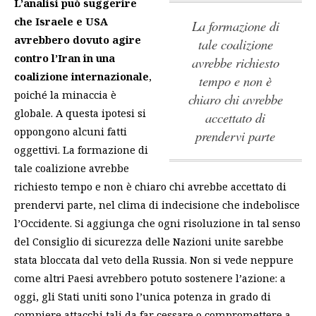
L’analisi può suggerire
che Israele e USA
La formazione di
avrebbero dovuto agire
tale coalizione
contro l’Iran in una
avrebbe richiesto
coalizione internazionale
,
tempo e non è
poiché la minaccia è
chiaro chi avrebbe
globale. A questa ipotesi si
accettato di
oppongono alcuni fatti
prendervi parte
oggettivi.
La formazione di
tale coalizione avrebbe
richiesto tempo e non è chiaro chi avrebbe accettato di
prendervi parte
, nel clima di indecisione che indebolisce
l’Occidente. Si aggiunga che ogni risoluzione in tal senso
del Consiglio di sicurezza delle Nazioni unite sarebbe
stata bloccata dal veto della Russia. Non si vede neppure
come altri Paesi avrebbero potuto sostenere l’azione: a
oggi, gli Stati uniti sono l’unica potenza in grado di
compiere attacchi tali da far cessare o compromettere a