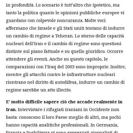
in profondità. Lo scenario è tutt’altro che ipotetico, ma
tanto la politica quanto le opinioni pubbliche europee vi
guardano con colpevole noncuranza.
Molte voci
affermano che Israele e gli Stati uniti tentano di indurre
un cambio di regime a Teheran
. Lo storno delle capacità
nucleari dell’Iran e il cambio di regime sono questioni
distinte sul piano fattuale e su quello giuridico. Occorre
attendere gli eventi. Anche su questo capitolo, le
comparazioni con l’Iraq del 2003 sono improprie. Inoltre,
mentre gli attacchi contro le infrastrutture nucleari
rientrano nel diritto di autodifesa, indurre un cambio di
regime sarebbe un atto illecito.
E’ molto difficile sapere ciò che accade realmente in
Iran.
Intervistare i rifugiati iraniani in Occidente non
basta: conoscono il loro Paese meglio di altri, ma pochi
hanno capacità analitiche professionali. In Germania,
Francia e Inghilterra vi sono apprezzati giornalisti di