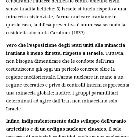
censurabile l’attacco deliberato contro obiettivi civili
senza finalità belliche; 3) Israele si tutela rispetto a una
minaccia esistenziale, l’arma nucleare iraniana: in
questo caso, la difesa preventiva è ammessa secondo la
cosiddetta «formula Caroline» (1837).
Vero che l’esposizione degli Stati uniti alla minaccia
iraniana è meno diretta, rispetto a Israele.
Tuttavia,
non bisogna dimenticare che le condotte dell’Iran
costituiscono già oggi un pericolo concreto oltre la
regione mediorientale. L’arma nucleare in mano a un
regime teocratico e privo di controlli interni rappresenta
una minaccia globale; inoltre, i gruppi paramilitari
determinati ad agire dall’Iran non minacciano solo
Israele.
Infine, indipendentemente dallo sviluppo dell’uranio
arricchito e di un ordigno nucleare classico,
il solo
possesso di materiali radioattivi, anche senza esplosione