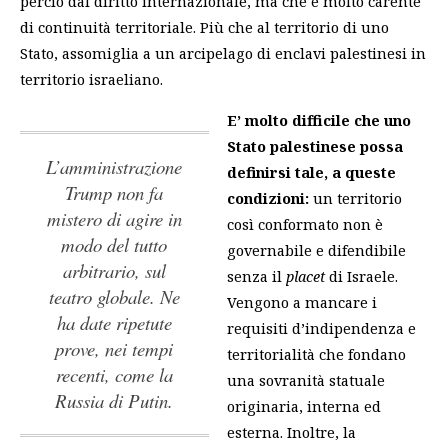
perciò dal diritto internazionale, ma che è molto carente
di continuità territoriale. Più che al territorio di uno
Stato, assomiglia a un arcipelago di enclavi palestinesi in
territorio israeliano.
E’ molto difficile che uno
Stato palestinese possa
L’amministrazione
definirsi tale, a queste
Trump non fa
condizioni:
un territorio
mistero di agire in
così conformato non è
modo del tutto
governabile e difendibile
arbitrario, sul
senza il
placet
di Israele.
teatro globale. Ne
Vengono a mancare i
ha date ripetute
requisiti d’indipendenza e
prove, nei tempi
territorialità che fondano
recenti, come la
una sovranità statuale
Russia di Putin.
originaria, interna ed
esterna. Inoltre, la