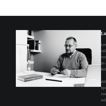
Lu
La
re
co
in 
de
Att
sp
res
so