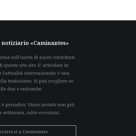
al notiziario «Caminantes»
rma sull'uscita di nuovi contributi
di questo sito sito. E' articolato in
 l'attualità internazionale e una
lla traduzione. Si può scegliere se
elle due o entrambe.
è periodico. Viene inviato non più
a settimana, salvo eccezioni.
scriversi a
Caminantes