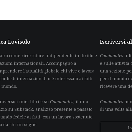
ca Lovisolo
Iscriversi 
voro come ricercatore indipendente in diritto e
Caminantes
info
lazioni internazionali. Accompagno a
e sulle attività 
mprendere l'attualità globale chi vive e lavora
una sezione per
contesti internazionali o è interessato ai fatti
per il mondo de
l mondo.
ricevere una d
raverso i miei libri e su
Caminantes
, il mio
Caminantes
non 
azio su Substack, analizzo presente e passato
di una volta all
tando fedele ai fatti, con un lavoro sostenuto
lo da chi mi segue.
I