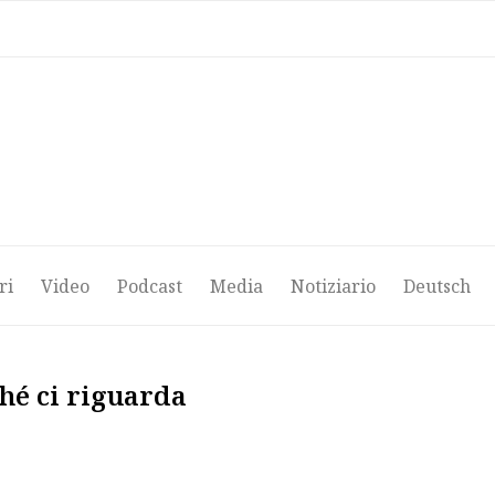
ri
Video
Podcast
Media
Notiziario
Deutsch
ri
Video
Podcast
Media
Notiziario
Deutsch
ché ci riguarda