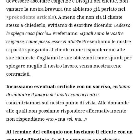
dev’essere ascoltare esigenze e bisogni del cliente, non
vantare la nostra bravura (ne abbiamo già parlato nel
>
precedente articolo
). A meno che non sia il cliente
stesso a chiederlo, evitiamo di esordire dicendo: «
Adesso
le spiego cosa faccio
.» Preferiamo: «
Quali sono le vostre
esigenze, come posso esservi utile?
» Presentiamo le nostre
capacità spiegando al cliente come risponderemo alle
sue richieste. Cogliamo le sue obiezioni come spunti per
spiegare meglio il nostro lavoro, senza mostrarcene
contrariati.
Incassiamo eventuali critiche con un sorriso,
evitiamo
di sminuire il lavoro dei nostri concorrenti
e
concentriamoci sul nostro punto di vista. Alle domande
alle quali non possiamo rispondere affermativamente
non rispondiamo «
no
,» ma «
sì, ma…
»
Al termine del colloquio non lasciamo il cliente con un
congedo illimitato.
Se ci ha promesso una risposta,