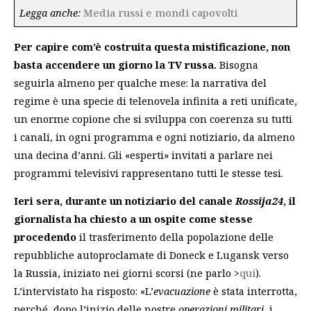
Legga anche:
Media russi e mondi capovolti
Per capire com’è costruita questa mistificazione, non
basta accendere un giorno la TV russa.
Bisogna
seguirla almeno per qualche mese: la narrativa del
regime è una specie di telenovela infinita a reti unificate,
un enorme copione che si sviluppa con coerenza su tutti
i canali, in ogni programma e ogni notiziario, da almeno
una decina d’anni. Gli «esperti» invitati a parlare nei
programmi televisivi rappresentano tutti le stesse tesi.
Ieri sera, durante un notiziario del canale
Rossija24
, il
giornalista ha chiesto a un ospite come stesse
procedendo
il trasferimento della popolazione delle
repubbliche autoproclamate di Doneck e Lugansk verso
la Russia, iniziato nei giorni scorsi (ne parlo >
qui
).
L’intervistato ha risposto: «L’
evacuazione
è stata interrotta,
perché, dopo l’inizio delle nostre
operazioni militari
, i