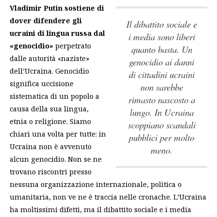
Vladimir Putin sostiene di
dover difendere gli
il dibattito sociale e
ucraini di lingua russa dal
i media sono liberi
«genocidio»
perpetrato
quanto basta. Un
dalle autorità «naziste»
genocidio ai danni
dell’Ucraina. Genocidio
di cittadini ucraini
significa uccisione
non sarebbe
sistematica di un popolo a
rimasto nascosto a
causa della sua lingua,
lungo. In Ucraina
etnia o religione. Siamo
scoppiano scandali
chiari una volta per tutte: in
pubblici per molto
Ucraina non è avvenuto
meno.
alcun genocidio. Non se ne
trovano riscontri presso
nessuna organizzazione internazionale, politica o
umanitaria, non ve ne è traccia nelle cronache. L’Ucraina
ha moltissimi difetti, ma
il dibattito sociale e i media