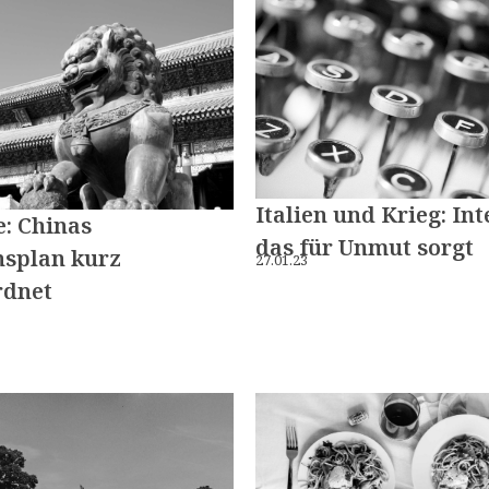
Italien und Krieg: Int
: Chinas
das für Unmut sorgt
nsplan kurz
27.01.23
rdnet