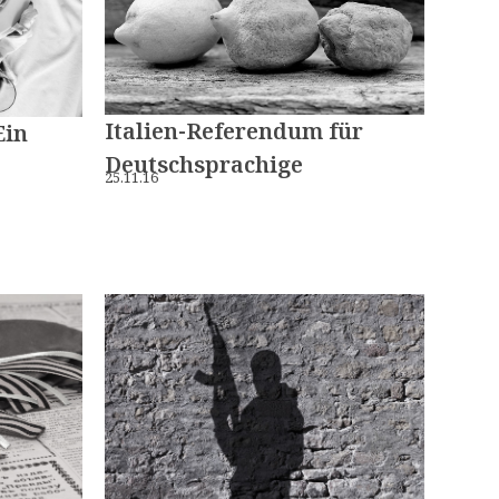
Italien-Referendum für
Ein
Deutschsprachige
25.11.16