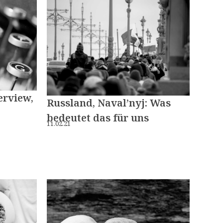
erview,
Russland, Naval’nyj: Was
bedeutet das für uns
11.02.21