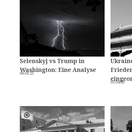
Selenskyj vs Trump in
Ukraine
Washington: Eine Analyse
Friede
06.03.25
eingeo
03.04.23