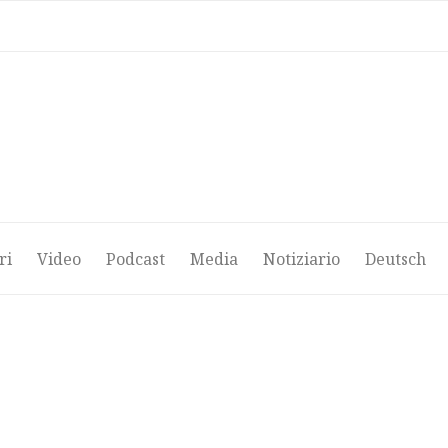
ri
Video
Podcast
Media
Notiziario
Deutsch
ri
Video
Podcast
Media
Notiziario
Deutsch