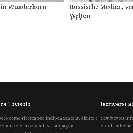
Russische Medien, ve
tin Wunderhorn
Welten
04.03.15
ca Lovisolo
Iscriversi 
voro come ricercatore indipendente in diritto e
Caminantes
info
lazioni internazionali. Accompagno a
e sulle attività 