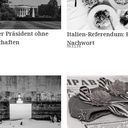
er Präsident ohne
Italien-Referendum: 
chaften
Nachwort
05.12.16