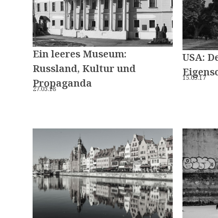
Ein leeres Museum:
USA: D
Russland, Kultur und
Eigens
15.05.17
Propaganda
27.03.18