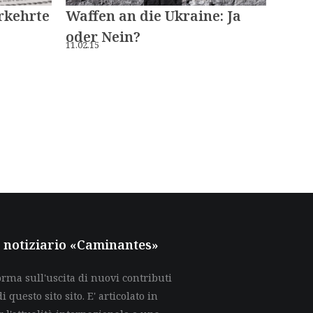
rkehrte
Waffen an die Ukraine: Ja
oder Nein?
11.02.15
al notiziario «Caminantes»
rma sull'uscita di nuovi contributi
di questo sito sito. E' articolato in