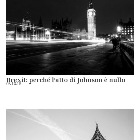
Brexit: perché l’atto di Johnson è nullo
08.10.19