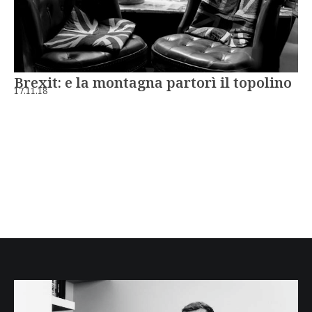
Brexit: e la montagna partorì il topolino
17.11.18