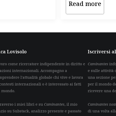
Read more
ca Lovisolo
Iscriversi 
voro come ricercatore indipendente in diritto e
Caminantes
info
lazioni internazionali. Accompagno a
e sulle attività 
mprendere l'attualità globale chi vive e lavora
una sezione per
contesti internazionali o è interessato ai fatti
per il mondo de
l mondo.
ricevere una d
raverso i miei libri e su
Caminantes
, il mio
Caminantes
non 
azio su Substack, analizzo presente e passato
di una volta all