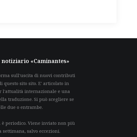
al notiziario «Caminantes»
rma sull'uscita di nuovi contributi
di questo sito sito. E' articolato in
 l'attualità internazionale e una
lla traduzione. Si può scegliere se
elle due o entrambe.
è periodico. Viene inviato non più
a settimana, salvo eccezioni.