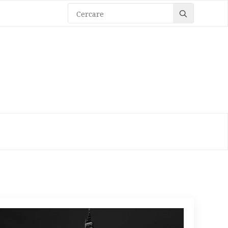
Search
for: