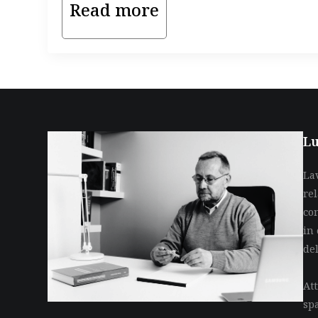
Read more
Lu
La
re
co
in 
de
Att
sp