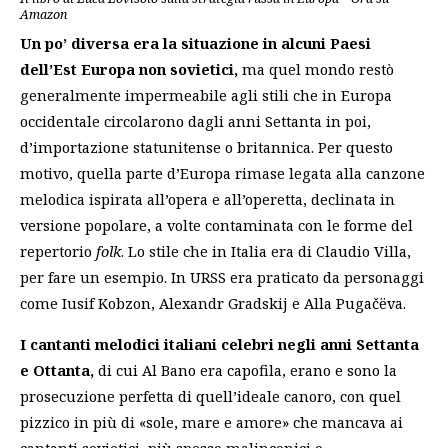
Amazon
Un po’ diversa era la situazione in alcuni Paesi
dell’Est Europa non sovietici,
ma quel mondo restò
generalmente impermeabile agli stili che in Europa
occidentale circolarono dagli anni Settanta in poi,
d’importazione statunitense o britannica. Per questo
motivo, quella parte d’Europa rimase legata alla canzone
melodica ispirata all’opera e all’operetta, declinata in
versione popolare, a volte contaminata con le forme del
repertorio
folk
. Lo stile che in Italia era di Claudio Villa,
per fare un esempio. In URSS era praticato da personaggi
come Iusif Kobzon, Alexandr Gradskij e Alla Pugačëva.
I cantanti melodici italiani celebri negli anni Settanta
e Ottanta,
di cui Al Bano era capofila, erano e sono la
prosecuzione perfetta di quell’ideale canoro, con quel
pizzico in più di «sole, mare e amore» che mancava ai
cantanti sovietici, più spesso malinconici o