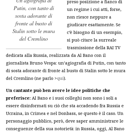
un’agiografia di
preso posizione a fianco di
Putin, con tanto di
un regime i cui atti, forse,
sosta adorante di
non riesce neppure a
fronte al busto di
giudicare esattamente. Se
Stalin sotto le mura
c’è bisogno di un esempio,
del Cremlino
si può citare la surreale
trasmissione della RAI TV
dedicata alla Russia, realizzata da Al Bano con il
giornalista Bruno Vespa:
un’agiografia di Putin, con tanto
di sosta adorante di fronte al busto di Stalin sotto le mura
del Cremlino
(ne parlo >
qui
).
Un cantante può ben avere le idee politiche che
preferisce:
Al Bano e i suoi colleghi non sono i soli a
essere disinformati su ciò che sta accadendo fra Russia e
Ucraina, in Crimea e nel Donbass, se questo è il caso. Un
personaggio pubblico, però, deve saper amministrare le
conseguenze della sua notorietà: in Russia, oggi, Al Bano