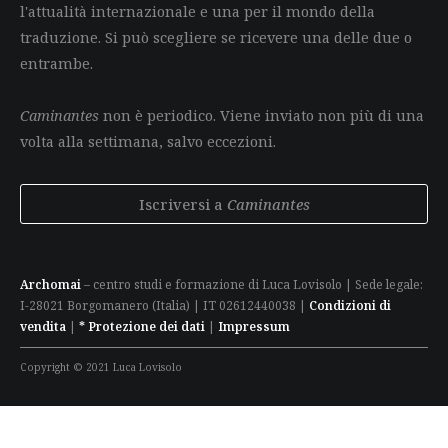
l'attualità internazionale e una per il mondo della
traduzione. Si può scegliere se ricevere una delle due o
entrambe.
Caminantes
non è periodico. Viene inviato non più di una
volta alla settimana, salvo eccezioni.
Iscriversi a
Caminantes
Archomai
– centro studi e formazione di Luca Lovisolo | Sede legale:
I-28021 Borgomanero (Italia) | IT 02612440038 |
Condizioni di
vendita
|
* Protezione dei dati
|
Impressum
Copyright © 2021 Luca Lovisolo