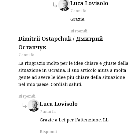
says:
Luca Lovisolo
7 anni fa
Grazie.
Rispondi
Dimitrii Ostapchuk / Дмитрий
says:
Остапчук
7 anni fa
La ringrazio molto per le idee chiare e giuste della
situazione in Ucraina. Il suo articolo aiuta a molta
gente ad avere le idee piu chiare della situazione
nel mio paese. Cordiali saluti.
Rispondi
says:
Luca Lovisolo
7 anni fa
Grazie a Lei per l’attenzione. LL
Rispondi