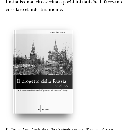
limitatissima, circoscritta a pochi iniziati che li facevano
circolare clandestinamente.
Il libro di Luca Lovisolo sulla strategia russa in Europa – Ora su