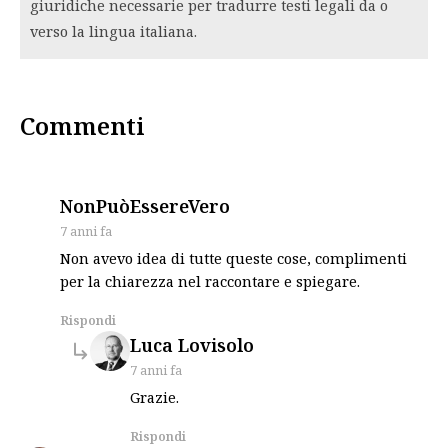
giuridiche necessarie per tradurre testi legali da o
verso la lingua italiana.
Commenti
says:
NonPuòEssereVero
7 anni fa
Non avevo idea di tutte queste cose, complimenti
per la chiarezza nel raccontare e spiegare.
Rispondi
says:
Luca Lovisolo
7 anni fa
Grazie.
Rispondi