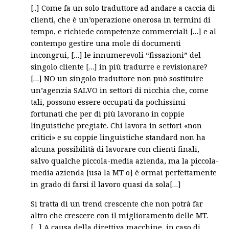
[..] Come fa un solo traduttore ad andare a caccia di
clienti, che è un’operazione onerosa in termini di
tempo, e richiede competenze commerciali […] e al
contempo gestire una mole di documenti
incongrui, […] le innumerevoli “fissazioni” del
singolo cliente […] in più tradurre e revisionare?
[…] NO un singolo traduttore non può sostituire
un’agenzia SALVO in settori di nicchia che, come
tali, possono essere occupati da pochissimi
fortunati che per di più lavorano in coppie
linguistiche pregiate. Chi lavora in settori «non
critici» e su coppie linguistiche standard non ha
alcuna possibilità di lavorare con clienti finali,
salvo qualche piccola-media azienda, ma la piccola-
media azienda [usa la MT o] è ormai perfettamente
in grado di farsi il lavoro quasi da sola[…]
Si tratta di un trend crescente che non potrà far
altro che crescere con il miglioramento delle MT.
[…] A causa della direttiva macchine, in caso di