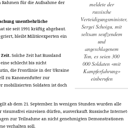
en Rahmen für die Aufnahme der
meldete der
russische
Verteidigungsminister,
machung unentbehrliche
Sergei Schoigu, mit
t sie seit 1991 kräftig abgebaut.
seltsam seufzendem
iert, bleibt Militärexperten ein
und
angeschlagenem
Zeit.
Solche Zeit hat Russland
Ton, es seien 300
eine schlecht bis nicht
000 Soldaten «mit
Putin, die Frontlinie in der Ukraine
Kampferfahrung»
ell zu Kanonenfutter zur
einberufen
r mobilisierten Soldaten ist doch
ilt ab dem 21. September. In wenigen Stunden wurden alle
 visumsfrei einreisen dürfen, ausverkauft. Russische Internet
sungen zur Teilnahme an nicht genehmigten Demonstrationen
e verhalten soll.