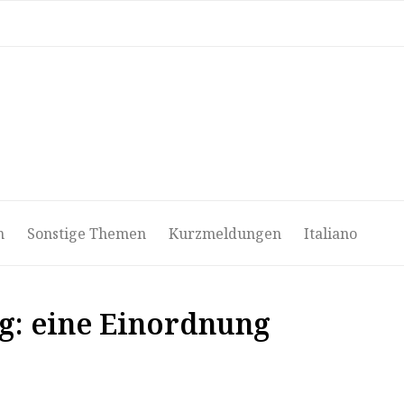
ri
Video
Podcast
Media
Notiziario
Deutsch
n
Sonstige Themen
Kurzmeldungen
Italiano
g: eine Einordnung