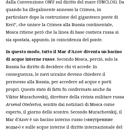
dalla Convenzione ONU sul diritto del mare (UNCLOS). Da
quando ha illegalmente annesso la Crimea, in
particolare dopo la costruzione del gigantesco ponte di
Kerč’, che unisce la Crimea alla Russia continentale,
Mosca ritiene però che la linea di base costiera russa si
sia spostata, appunto, in coincidenza del ponte.
In questo modo, tutto il Mar d’Azov diventa un bacino
di acque interne russe
. Secondo Mosca, perciò, solo la
Russia ha diritto di decidere chi vi accede. In
conseguenza, le navi ucraine devono chiedere il
permesso alla Russia, per accedere ad acque e porti
propri. Questo stato di fatto fu confermato anche da
Viktor Murachovskij, direttore della rivista militare russa
Arsenal Otečestva
, sentito dai notiziari di Mosca come
esperto, il giorno dello scontro. Secondo Murachovskij, il
Mar d’Azov è un bacino interno russo («внутренние
воды») e sulle acque interne il diritto internazionale del