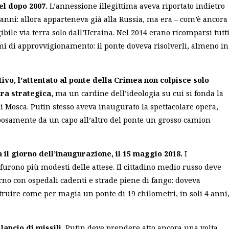
el dopo 2007.
L’annessione illegittima aveva riportato indietro
 anni: allora apparteneva già alla Russia, ma era – com’è ancora
bile via terra solo dall’Ucraina. Nel 2014 erano ricomparsi tutt
mi di approvvigionamento: il ponte doveva risolverli, almeno in
ivo, l’attentato al ponte della Crimea non colpisce
solo
ra strategica,
ma un cardine dell’ideologia su cui si fonda la
di Mosca. Putin stesso aveva inaugurato la spettacolare opera,
samente da un capo all’altro del ponte un grosso camion
 il giorno dell’inaugurazione, il 15 maggio 2018.
I
furono più modesti delle attese. Il cittadino medio russo deve
orno con ospedali cadenti e strade piene di fango: doveva
struire come per magia un ponte di 19 chilometri, in soli 4 anni
 lancio di missili,
Putin deve prendere atto ancora una volta