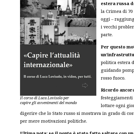
estera russa d
la Crimea di 70
oggi – raggiungi
i vecchi proble
parte.
Per questo mot
un’infrastruttu
politica estera 
guidando pompo
rosso fuoco.
Ricordo ancora
festeggiamenti 
Il corso di Luca Lovisolo per
capire gli avvenimenti del mondo
lottare ogni gi
digerire che lo Stato russo si mostrava in grado di co
per mere motivazioni politiche.
Ultima nota: se il ponte è stato fatto saltare con un