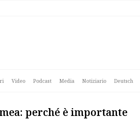
ri
Video
Podcast
Media
Notiziario
Deutsch
ri
Video
Podcast
Media
Notiziario
Deutsch
rimea: perché è importante