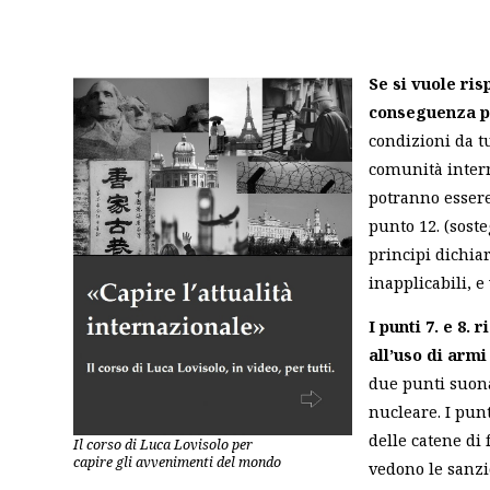
Se si vuole risp
conseguenza po
condizioni da tu
comunità intern
potranno essere 
punto 12. (soste
principi dichiara
inapplicabili, e
I punti 7. e 8.
all’uso di arm
due punti suona
nucleare. I pun
delle catene di
Il corso di Luca Lovisolo per
capire gli avvenimenti del mondo
vedono le sanz