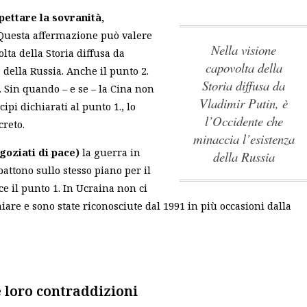
spettare la sovranità,
i. Questa affermazione può valere
Nella visione
lta della Storia diffusa da
capovolta della
 della Russia
. Anche il punto 2.
Storia diffusa da
 Sin quando – e se – la Cina non
Vladimir Putin, è
ipi dichiarati al punto 1., lo
l’Occidente che
creto.
minaccia l’esistenza
egoziati di pace)
la guerra in
della Russia
attono sullo stesso piano per il
ce il punto 1. In Ucraina non ci
hiare e sono state riconosciute dal 1991 in più occasioni dalla
e loro contraddizioni