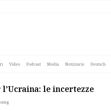
ri
Video
Podcast
Media
Notiziario
Deutsch
ri
Video
Podcast
Media
Notiziario
Deutsch
 l’Ucraina: le incertezze
sung