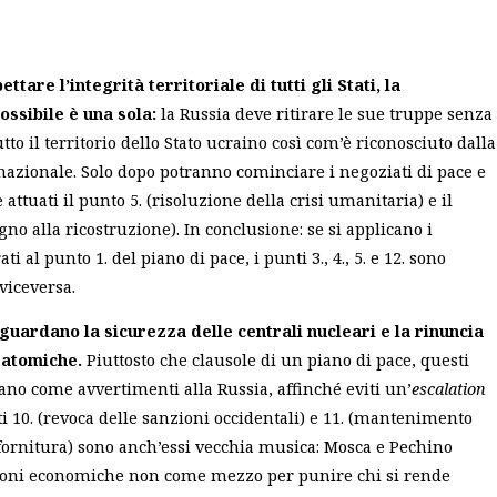
ettare l’integrità territoriale di tutti gli Stati, la
ssibile è una sola:
la Russia deve ritirare le sue truppe senza
tto il territorio dello Stato ucraino così com’è riconosciuto dalla
azionale. Solo dopo potranno cominciare i negoziati di pace e
attuati il punto 5. (risoluzione della crisi umanitaria) e il
gno alla ricostruzione). In conclusione: se si applicano i
ti al punto 1. del piano di pace, i punti 3., 4., 5. e 12. sono
 viceversa.
 riguardano la sicurezza delle centrali nucleari e la rinuncia
i atomiche.
Piuttosto che clausole di un piano di pace, questi
no come avvertimenti alla Russia, affinché eviti un’
escalation
ti 10. (revoca delle sanzioni occidentali) e 11. (mantenimento
 fornitura) sono anch’essi vecchia musica: Mosca e Pechino
ioni economiche non come mezzo per punire chi si rende