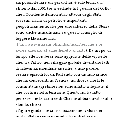
sia possibile fare un gerarchia) è solo teorica. E’
almeno dal 2001 (se si esclude la I guerra del Golfo)
che l’Occidente democratico attacca degli Stati
sovrani, ricchi di petrolio e importanti
geopoliticamente, che per uno scherzo della Storia
sono anche musulmani. Su questo consiglio di
leggere Massimo Fini
(
http://www.massimofini.it/articoli/perche-non-
avrei-allegato-charlie-hebdo-al-fatto
). Da un po’ di
tempo alle bombe si sono aggiunte delle vignette
che, tra l’altro, nel villaggio globale diventano fatti
di rilevanza mondiale anziché, a mio parere,
restare episodi locali. Parlando con un mio amico
che ha conoscenti in Francia, mi diceva che lì le
comunità magrebine non sono affatto integrate, il
che porta a molta tensione. Questo mi ha fatto
pensare che la «satira» di Charlie abbia questo sullo
sfondo, chissà.
«Figure guida che si riconoscano nei valori dei
nostri Stati e siano in grado di controllare a