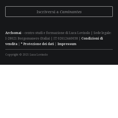
Iscriversi a
Caminantes
Archomai
– centro studi e formazione di Luca Lovisolo | Sede legale:
I-28021 Borgomanero (Italia) | IT 02612440038 |
Condizioni di
vendita
|
* Protezione dei dati
|
Impressum
Copyright © 2021 Luca Lovisolo