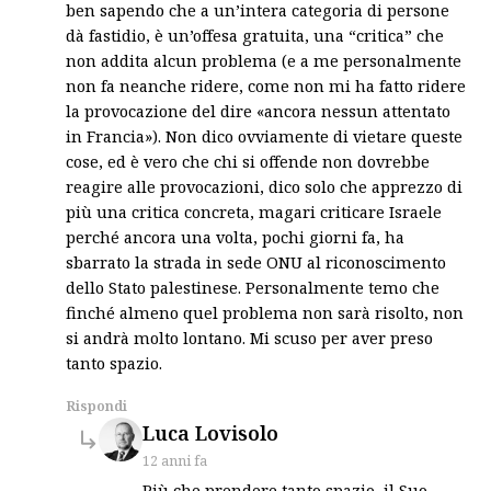
ben sapendo che a un’intera categoria di persone
dà fastidio, è un’offesa gratuita, una “critica” che
non addita alcun problema (e a me personalmente
non fa neanche ridere, come non mi ha fatto ridere
la provocazione del dire «ancora nessun attentato
in Francia»). Non dico ovviamente di vietare queste
cose, ed è vero che chi si offende non dovrebbe
reagire alle provocazioni, dico solo che apprezzo di
più una critica concreta, magari criticare Israele
perché ancora una volta, pochi giorni fa, ha
sbarrato la strada in sede ONU al riconoscimento
dello Stato palestinese. Personalmente temo che
finché almeno quel problema non sarà risolto, non
si andrà molto lontano. Mi scuso per aver preso
tanto spazio.
Rispondi
says:
Luca Lovisolo
12 anni fa
Più che prendere tanto spazio, il Suo