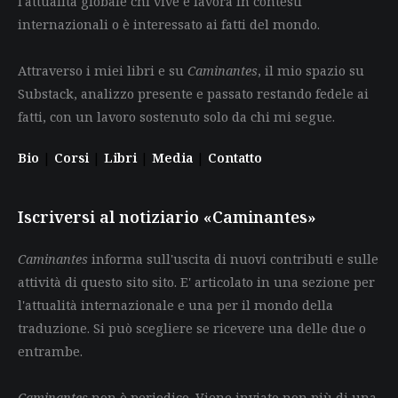
l'attualità globale chi vive e lavora in contesti
internazionali o è interessato ai fatti del mondo.
Attraverso i miei libri e su
Caminantes
, il mio spazio su
Substack, analizzo presente e passato restando fedele ai
fatti, con un lavoro sostenuto solo da chi mi segue.
Bio
|
Corsi
|
Libri
|
Media
|
Contatto
Iscriversi al notiziario «Caminantes»
Caminantes
informa sull'uscita di nuovi contributi e sulle
attività di questo sito sito. E' articolato in una sezione per
l'attualità internazionale e una per il mondo della
traduzione. Si può scegliere se ricevere una delle due o
entrambe.
Caminantes
non è periodico. Viene inviato non più di una