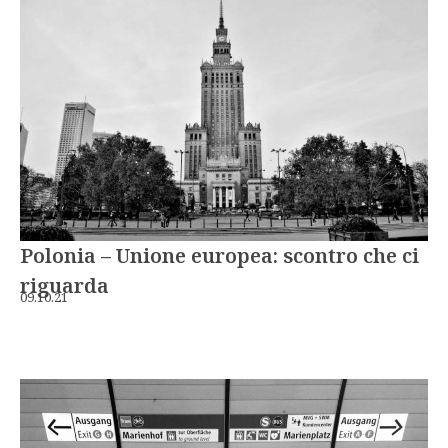
Polonia – Unione europea: scontro che ci
riguarda
09.10.21