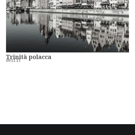
Trinità polacca
09.11.15