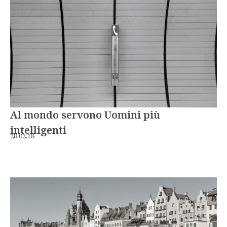
Al mondo servono Uomini più
intelligenti
28.02.18