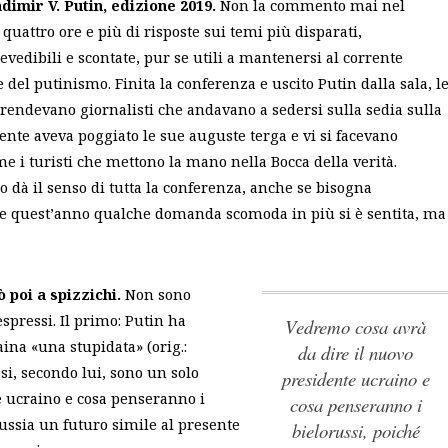
dimir V. Putin, edizione 2019.
Non la commento mai nel
 quattro ore e più di risposte sui temi più disparati,
evedibili e scontate, pur se utili a mantenersi al corrente
 del putinismo. Finita la conferenza e uscito Putin dalla sala, l
rendevano giornalisti che andavano a sedersi sulla sedia sulla
dente aveva poggiato le sue auguste terga e vi si facevano
me i turisti che mettono la mano nella Bocca della verità.
o dà il senso di tutta la conferenza, anche se bisogna
he quest’anno qualche domanda scomoda in più si è sentita, ma
ò poi a spizzichi.
Non sono
espressi. Il primo: Putin ha
Vedremo cosa avrà
ina «una stupidata» (orig.:
da dire il nuovo
si, secondo lui, sono un solo
presidente ucraino e
e ucraino e cosa penseranno i
cosa penseranno i
russia un futuro simile
al presente
bielorussi, poiché