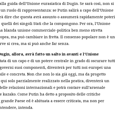
lla guida dell’Unione eurasiatica di Dugin. Se sarà così, non si
 un ruolo di rappresentanza: se Putin salirà a capo dell’Unione
rrà dire che questa avrà assunto o assumerà rapidamente poteri
 quelli dei singoli Stati che la compongono. Per ora, l’Unione
na blanda unione commerciale-politica ben meno stretta
opea, ma può cambiare in fretta. Il consenso popolare non è un
rve si crea, ma si può anche far senza.
Dugin, allora, avrà fatto un salto in avanti e l’Unione
ata di un capo e di un potere centrale in grado di oscurare tutt
e governi suoi componenti, diventerà per tutti noi europei una
ile e concreta. Non che non lo sia già oggi, ma da progetto
 qui solo parzialmente realizzato nella pratica, diventerà un
 delle relazioni internazionali e potrà contare sull’arsenale
e kazako. Come Putin ha detto a proposito delle critiche
 grande Paese ed è abituata a essere criticata, ma non per
ntendere, intenda.