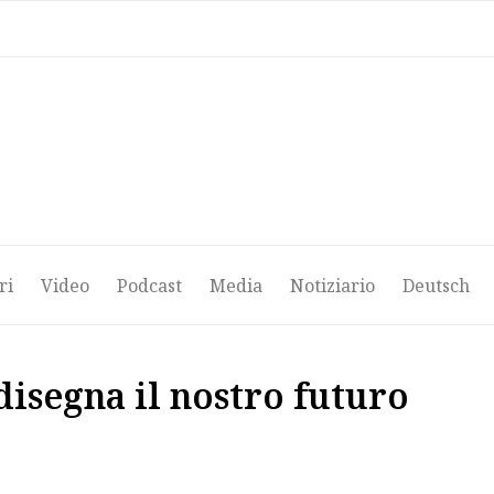
ri
Video
Podcast
Media
Notiziario
Deutsch
ri
Video
Podcast
Media
Notiziario
Deutsch
disegna il nostro futuro