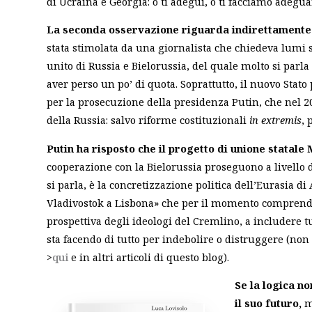
di Ucraina e Georgia: o ti adegui, o ti facciamo adegua
La seconda osservazione riguarda indirettamente i
stata stimolata da una giornalista che chiedeva lumi s
unito di Russia e Bielorussia, del quale molto si pa
aver perso un po’ di quota. Soprattutto, il nuovo Stato
per la prosecuzione della presidenza Putin, che nel 
della Russia: salvo riforme costituzionali
in extremis
, 
Putin ha risposto che il progetto di unione statale
cooperazione con la Bielorussia proseguono a livello d
si parla, è la concretizzazione politica dell’Eurasia 
Vladivostok a Lisbona» che per il momento comprende s
prospettiva degli ideologi del Cremlino, a includere 
sta facendo di tutto per indebolire o distruggere (non
>
qui
e in altri articoli di questo blog).
Se la logica no
il suo futuro,
m