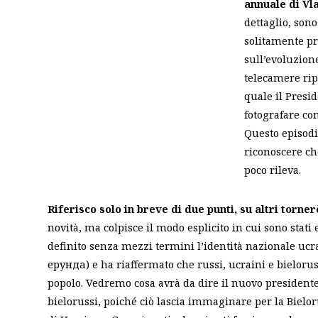
annuale di Vla
dettaglio, sono
solitamente pr
sull’evoluzione
telecamere rip
quale il Presi
fotografare co
Questo episodi
riconoscere c
poco rileva.
Riferisco solo in breve di due punti, su altri torner
novità, ma colpisce il modo esplicito in cui sono stati 
definito senza mezzi termini l’identità nazionale ucra
ерунда) e ha riaffermato che russi, ucraini e bielorus
popolo.
Vedremo cosa avrà da dire il nuovo president
bielorussi, poiché ciò lascia immaginare per la Bielo