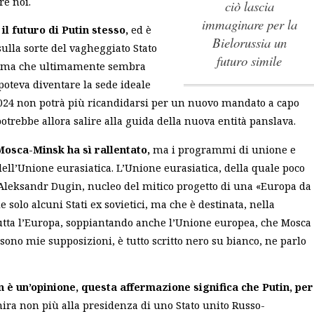
re noi.
ciò lascia
immaginare per la
l futuro di Putin stesso,
ed è
Bielorussia un
ulla sorte del vagheggiato Stato
futuro simile
rla ma che ultimamente sembra
 poteva diventare la sede ideale
2024 non potrà più ricandidarsi per un nuovo mandato a capo
potrebbe allora salire alla guida della nuova entità panslava.
 Mosca-Minsk ha sì rallentato,
ma i programmi di unione e
ell’Unione eurasiatica. L’Unione eurasiatica, della quale poco
di Aleksandr Dugin, nucleo del mitico progetto di una «Europa da
olo alcuni Stati ex sovietici, ma che è destinata, nella
tutta l’Europa, soppiantando anche l’Unione europea, che Mosca
 sono mie supposizioni, è tutto scritto nero su bianco, ne parlo
n è un’opinione, questa affermazione significa che Putin, per
ira non più alla presidenza di uno Stato unito Russo-