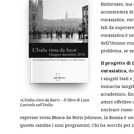
Bielorusso, ma a
accontenterà di
eurasiatica, vo
tali da superare
eurasiatica è u
dell’Unione eur
problema, se se
Il progetto di 
eurasiatica,
dot
i singoli Stati 
minaccia tangib
accademico, fin
«L’Italia vista da fuori» – Il libro di Luca
attore effettivo
Lovisolo sull’Italia
nucleare russo 
espresse verso Mosca da Boris Johnson, la Russia è un
questo cambia i suoi programmi. Chi ha orecchi per i