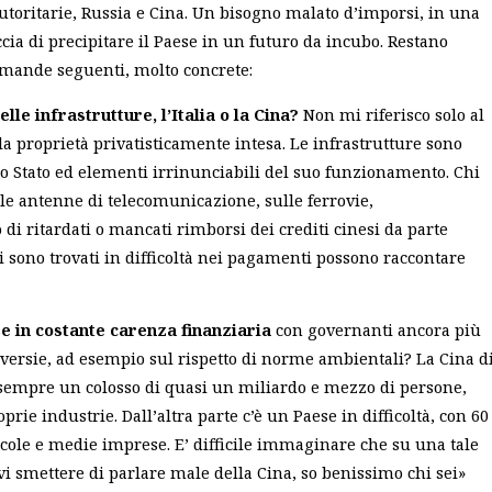
autoritarie, Russia e Cina. Un bisogno malato d’imporsi, in una
cia di precipitare il Paese in un futuro da incubo. Restano
 domande seguenti, molto concrete:
elle infrastrutture, l’Italia o la Cina?
Non mi riferisco solo al
la proprietà privatisticamente intesa. Le infrastrutture sono
uno Stato ed elementi irrinunciabili del suo funzionamento. Chi
le antenne di telecomunicazione, sulle ferrovie,
di ritardati o mancati rimborsi dei crediti cinesi da parte
e si sono trovati in difficoltà nei pagamenti possono raccontare
se in costante carenza finanziaria
con governanti ancora più
roversie, ad esempio sul rispetto di norme ambientali? La Cina d
r sempre un colosso di quasi un miliardo e mezzo di persone,
rie industrie. Dall’altra parte c’è un Paese in difficoltà, con 60
iccole e medie imprese. E’ difficile immaginare che su una tale
vi smettere di parlare male della Cina, so benissimo chi sei»