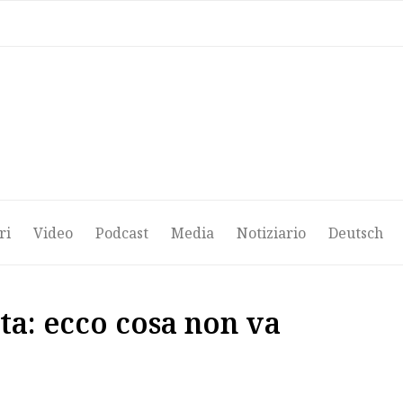
ri
Video
Podcast
Media
Notiziario
Deutsch
ri
Video
Podcast
Media
Notiziario
Deutsch
eta: ecco cosa non va