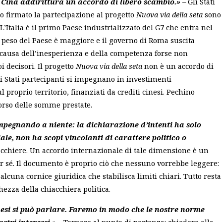
a Cina addirittura un accordo di libero scambio.» –
Gli Stati
 firmato la partecipazione al progetto
Nuova via della seta
sono
 L’Italia è il primo Paese industrializzato del G7 che entra nel
l peso del Paese è maggiore e il governo di Roma suscita
causa dell’inesperienza e della competenza forse non
i decisori. Il progetto
Nuova via della seta
non è un accordo di
li Stati partecipanti si impegnano in investimenti
l proprio territorio, finanziati da crediti cinesi. Pechino
orso delle somme prestate.
mpegnando a niente: la dichiarazione d’intenti ha solo
le, non ha scopi vincolanti di carattere politico o
cchiere. Un accordo internazionale di tale dimensione è un
per sé. Il documento è proprio ciò che nessuno vorrebbe leggere:
lcuna cornice giuridica che stabilisca limiti chiari. Tutto resta
ezza della chiacchiera politica.
nesi si può parlare. Faremo in modo che le nostre norme
stri interessi.» –
Tornare al punto di partenza: chiedere alla