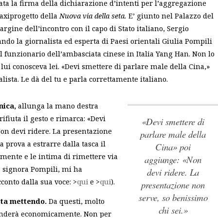
ata la firma della dichiarazione d’intenti per l’aggregazione
maxiprogetto della
Nuova via della seta.
E’ giunto nel Palazzo del
rgine dell’incontro con il capo di Stato italiano, Sergio
ndo la giornalista ed esperta di Paesi orientali Giulia Pompili
il funzionario dell’ambasciata cinese in Italia Yang Han. Non lo
lui conosceva lei. «Devi smettere di parlare male della Cina,»
alista. Le dà del tu e parla correttamente italiano.
nica,
allunga la mano destra
ifiuta il gesto e rimarca:
«Devi
«Devi smettere di
on devi ridere. La presentazione
parlare male della
 prova a estrarre dalla tasca il
Cina» poi
ormente e le intima di rimettere via
aggiunge: «Non
a signora Pompili, mi ha
devi ridere. La
cconto dalla sua voce: >
qui
e >
qui
).
presentazione non
serve, so benissimo
i sta mettendo.
Da questi, molto
chi sei.»
penderà economicamente. Non per