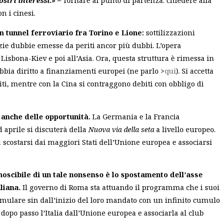
n i cinesi.
 un tunnel ferroviario fra Torino e Lione:
sottilizzazioni
izie dubbie emesse da periti ancor più dubbi. L’opera
 Lisbona-Kiev e poi all’Asia. Ora, questa struttura è rimessa in
abbia diritto a finanziamenti europei (ne parlo >
qui
). Si accetta
uiti, mentre con la Cina si contraggono debiti con obbligo di
 anche delle opportunità.
La Germania e la Francia
 aprile si discuterà della
Nuova via della seta
a livello europeo.
a scostarsi dai maggiori Stati dell’Unione europea e associarsi
noscibile di un tale nonsenso è lo spostamento dell’asse
aliana.
Il governo di Roma sta attuando il programma che i suoi
imulare sin dall’inizio del loro mandato con un infinito cumul
 dopo passo l’Italia dall’Unione europea e associarla al club