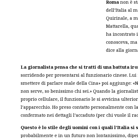
Roma
non è st
dell’Italia al 
Quirinale, a ma
Mattarella, qua
ha incontrato 
conosceva, ma 
dice alla giorn
La giornalista pensa che si tratti di una battuta iro
sorridendo per presentarsi al funzionario cinese. Lui r
smettere di parlare male della Cina» poi aggiunge: «N
non serve, so benissimo chi sei.»
Quando la giornalista
proprio cellulare, il funzionario le si avvicina ulteri
l’apparecchio. Ho preso contatto personalmente con l
confermato nei dettagli l’accaduto (per chi vuole il ra
Questo è lo stile degli uomini con i quali l’Italia s
probabilmente e in un futuro non lontanissimo, di