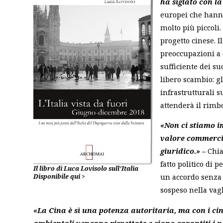
ha siglato con l
europei che hanno
molto più piccoli.
progetto cinese. I
preoccupazioni a 
sufficiente dei suo
libero scambio: g
infrastrutturali su
attenderà il rimb
«Non ci stiamo i
valore commercia
giuridico.»
–
Chia
fatto politico di 
Il libro di Luca Lovisolo sull’Italia
un accordo senza a
Disponibile qui >
sospeso nella vagh
«La Cina è sì una potenza autoritaria, ma con i ci
ambientali vengano rispettate e siano garantiti i no