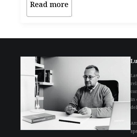
Read more
Lu
La
re
co
in 
de
Att
sp