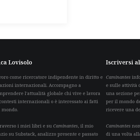
ca Lovisolo
Iscriversi 
voro come ricercatore indipendente in diritto e
Caminantes
info
lazioni internazionali. Accompagno a
e sulle attività 
mprendere l'attualità globale chi vive e lavora
una sezione per
contesti internazionali o è interessato ai fatti
per il mondo de
l mondo.
ricevere una d
raverso i miei libri e su
Caminantes
, il mio
Caminantes
non 
azio su Substack, analizzo presente e passato
di una volta all