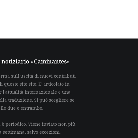
al notiziario «Caminantes»
rma sull'uscita di nuovi contributi
di questo sito sito. E' articolato in
 l'attualità internazionale e una
lla traduzione. Si può scegliere se
elle due o entrambe.
è periodico. Viene inviato non più
a settimana, salvo eccezioni.