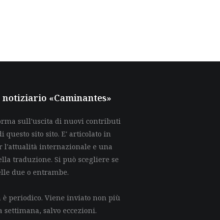
al notiziario «Caminantes»
rma sull'uscita di nuovi contributi
di questo sito sito. E' articolato in
 l'attualità internazionale e una
lla traduzione. Si può scegliere se
elle due o entrambe.
è periodico. Viene inviato non più
a settimana, salvo eccezioni.