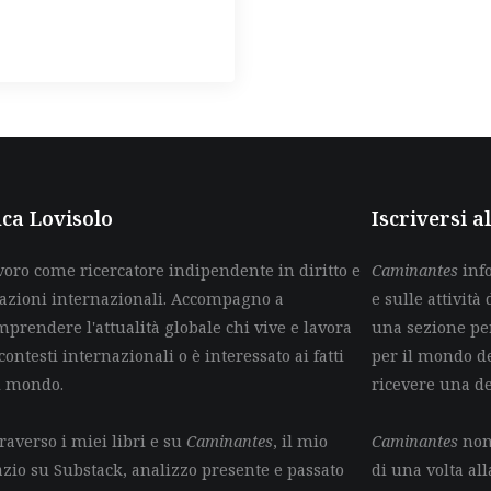
ca Lovisolo
Iscriversi 
voro come ricercatore indipendente in diritto e
Caminantes
info
lazioni internazionali. Accompagno a
e sulle attività 
mprendere l'attualità globale chi vive e lavora
una sezione per
contesti internazionali o è interessato ai fatti
per il mondo de
l mondo.
ricevere una d
raverso i miei libri e su
Caminantes
, il mio
Caminantes
non 
azio su Substack, analizzo presente e passato
di una volta all