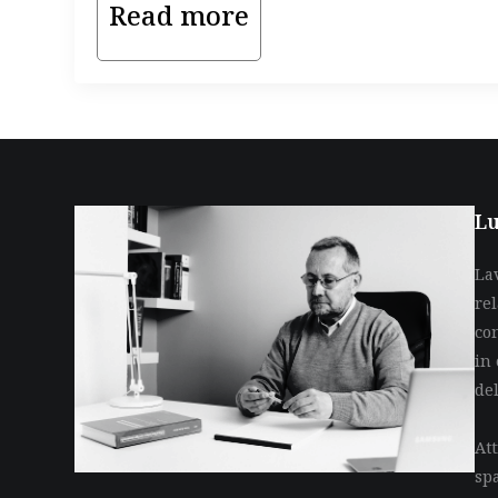
Read more
Lu
La
re
co
in 
de
Att
sp