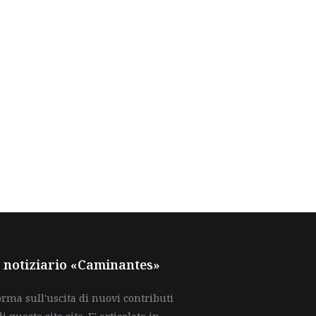
al notiziario «Caminantes»
rma sull'uscita di nuovi contributi