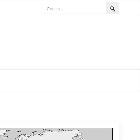
Search
for: