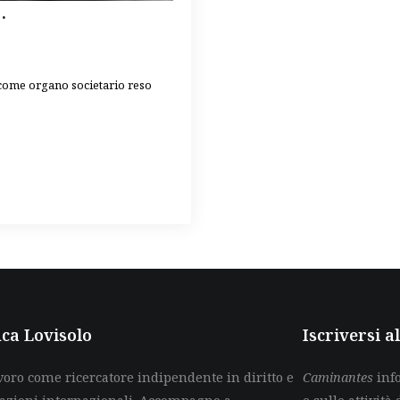
…
 come organo societario reso
ca Lovisolo
Iscriversi 
voro come ricercatore indipendente in diritto e
Caminantes
info