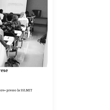
rese
tore» presso la SSLMIT