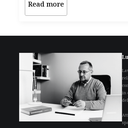
Read more
Lu
La
re
co
in 
de
Att
sp