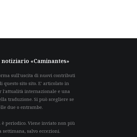
al notiziario «Caminantes»
rma sull'uscita di nuovi contributi
di questo sito sito. E' articolato in
 l'attualità internazionale e una
lla traduzione. Si può scegliere se
elle due o entrambe.
è periodico. Viene inviato non più
a settimana, salvo eccezioni.