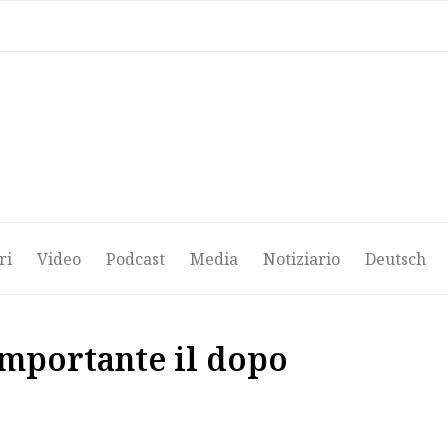
ri
Video
Podcast
Media
Notiziario
Deutsch
ri
Video
Podcast
Media
Notiziario
Deutsch
 importante il dopo