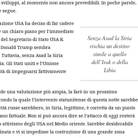
 sviluppi, al momento non ancora prevedibili. In poche parole,
e segue.
zione USA ha deciso di far cadere
re un chiaro piano per l’immediato
senza Asad la Siria
 del Segretario di Stato USA R.
rischia un destino
che Donald Trump sembra
simile a quello
 Tuttavia,
senza Asad la Siria
dell’Irak o della
ia
. Gli Stati uniti e l’Unione
Libia
ità di impegnarsi fattivamente
ede una valutazione più ampia, la farò in un prossimo
econdo la quale l’intervento statunitense di questa notte sarebbe
ità russe sarebbero, in Siria, legittime, è corretta da un punto
ano fattuale. Non si può ancora dire se l’attacco di oggi resterà
o attivismo degli USA nel Medio oriente. Sarebbe desiderabile
ginata e vi si impedisse la costruzione di una grande zona