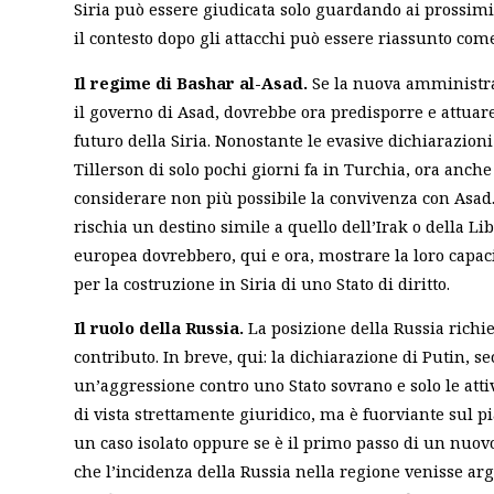
Siria può essere giudicata solo guardando ai prossimi
il contesto dopo gli attacchi può essere riassunto com
Il regime di Bashar al-Asad.
Se la nuova amministra
il governo di Asad, dovrebbe ora predisporre e attua
futuro della Siria. Nonostante le evasive dichiarazioni
Tillerson di solo pochi giorni fa in Turchia, ora an
considerare non più possibile la convivenza con Asad.
rischia un destino simile a quello dell’Irak o della Lib
europea dovrebbero, qui e ora, mostrare la loro capac
per la costruzione in Siria di uno Stato di diritto.
Il ruolo della Russia.
La posizione della Russia richi
contributo. In breve, qui: la dichiarazione di Putin, s
un’aggressione contro uno Stato sovrano e solo le attiv
di vista strettamente giuridico, ma è fuorviante sul pi
un caso isolato oppure se è il primo passo di un nuov
che l’incidenza della Russia nella regione venisse ar