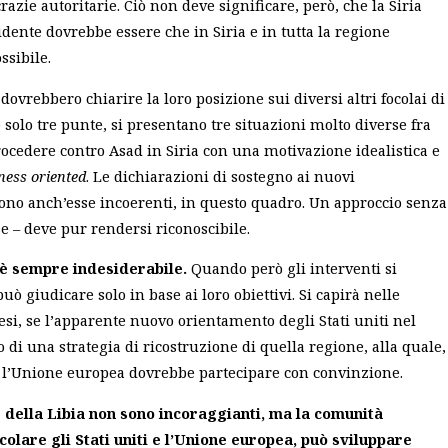
zie autoritarie. Ciò non deve significare, però, che la Siria
idente dovrebbe essere che in Siria e in tutta la regione
ssibile.
i dovrebbero chiarire la loro posizione sui diversi altri focolai di
e solo tre punte, si presentano tre situazioni molto diverse fra
 procedere contro Asad in Siria con una motivazione idealistica e
ness oriented
. Le dichiarazioni di sostegno ai nuovi
aiono anch’esse incoerenti, in questo quadro. Un approccio senza
se – deve pur rendersi riconoscibile.
 è sempre indesiderabile.
Quando però gli interventi si
può giudicare solo in base ai loro obiettivi
. Si capirà nelle
i, se l’apparente nuovo orientamento degli Stati uniti nel
 di una strategia di ricostruzione di quella regione, alla quale,
e l’Unione europea dovrebbe partecipare con convinzione.
e della Libia non sono incoraggianti, ma la comunità
colare gli Stati uniti e l’Unione europea, può sviluppare