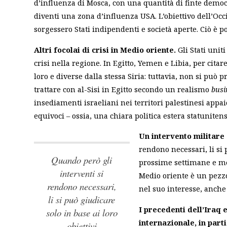
d’influenza di Mosca, con una quantità di finte democra
diventi una zona d’influenza USA. L’obiettivo dell’Occ
sorgessero Stati indipendenti e società aperte. Ciò è po
Altri focolai di crisi in Medio oriente.
Gli Stati unit
crisi nella regione. In Egitto, Yemen e Libia, per citar
loro e diverse dalla stessa Siria: tuttavia, non si può
trattare con al-Sisi in Egitto secondo un realismo
busi
insediamenti israeliani nei territori palestinesi app
equivoci – ossia, una chiara politica estera statuniten
Un intervento militare
rendono necessari, li si 
Quando però gli
prossime settimane e mes
interventi si
Medio oriente è un pezzo
rendono necessari,
nel suo interesse, anch
li si può giudicare
I precedenti dell’Iraq 
solo in base ai loro
internazionale, in parti
obiettivi