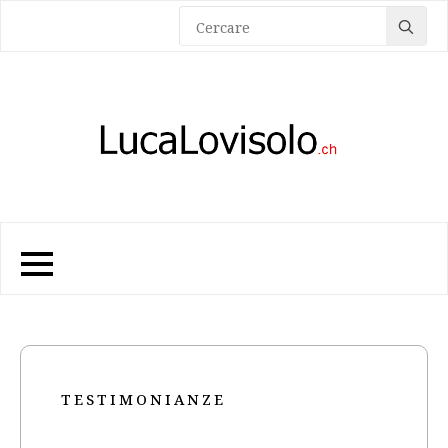
Sea
for:
TESTIMONIANZE