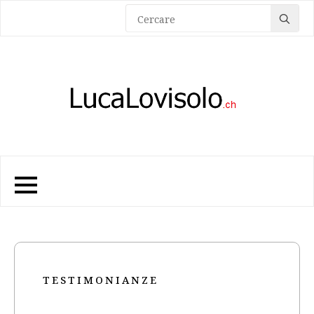
Sea
for:
TESTIMONIANZE