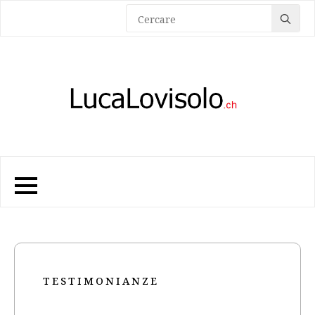
Sea
for:
TESTIMONIANZE