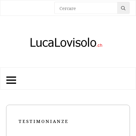
Sea
for:
TESTIMONIANZE