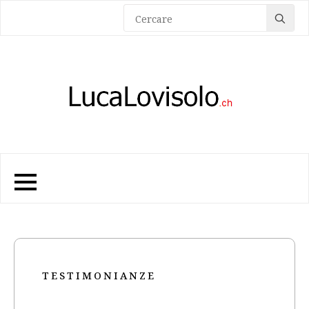
Sea
for:
TESTIMONIANZE