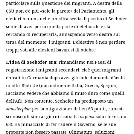
particolare sulla questione dei migranti. A destra della
CSU non c’è più «solo la parete» del Parlamento, gli
elettori hanno anche un’altra scelta. Il partito di Seehofer
sente di aver perso quella parte di elettorato e sta
cercando di recuperarla, annaspando verso destra sul
tema del momento, i migranti. L’obiettivo è non perdere
troppi voti alle elezioni bavaresi di ottobre.
L’idea di Seehofer era:
rimandiamo nei Paesi di
registrazione i migranti secondari, cioè quei migranti
entrati in Germania dopo aver già fatto domanda d’asilo
in altri Stati Ue (normalmente Italia, Grecia, Spagna).
Facciamo vedere che abbiamo il muso duro come quelli
dell’AfD. Non contento, Seehofer ha predisposto un
«
masterplan
per la migrazione» di ben 63 punti, rimasti
sconosciuti sino ai giorni scorsi (si sapeva solo che erano
63). Ha minacciato di far cadere il Governo, se le sue
proposte non fossero passate. Ultimatum, soluzioni