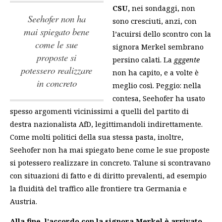
CSU,
nei sondaggi, non
Seehofer non ha
sono cresciuti, anzi, con
mai spiegato bene
l’acuirsi dello scontro con la
come le sue
signora Merkel sembrano
proposte si
persino calati. La
gggente
potessero realizzare
non ha capito, e a volte è
in concreto
meglio così. Peggio: nella
contesa, Seehofer ha usato
spesso argomenti vicinissimi a quelli del partito di
destra nazionalista AfD, legittimandoli indirettamente.
Come molti politici della sua stessa pasta, inoltre,
Seehofer non ha mai spiegato bene come le sue proposte
si potessero realizzare in concreto
. Talune si scontravano
con situazioni di fatto e di diritto prevalenti, ad esempio
la fluidità del traffico alle frontiere tra Germania e
Austria.
Alla fine, l’accordo con la signora Merkel è arrivato.