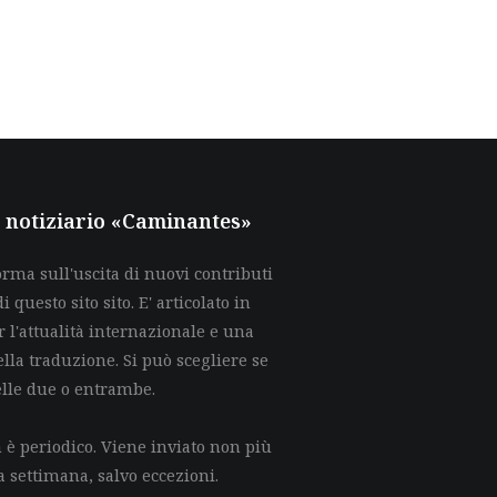
al notiziario «Caminantes»
rma sull'uscita di nuovi contributi
di questo sito sito. E' articolato in
 l'attualità internazionale e una
lla traduzione. Si può scegliere se
elle due o entrambe.
è periodico. Viene inviato non più
a settimana, salvo eccezioni.