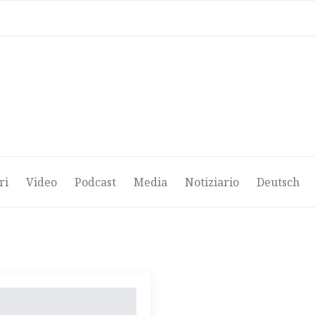
ri
Video
Podcast
Media
Notiziario
Deutsch
ri
Video
Podcast
Media
Notiziario
Deutsch