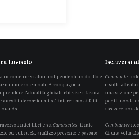
ca Lovisolo
Iscriversi 
voro come ricercatore indipendente in diritto e
Caminantes
info
lazioni internazionali. Accompagno a
e sulle attività 
mprendere l'attualità globale chi vive e lavora
una sezione per
contesti internazionali o è interessato ai fatti
per il mondo de
l mondo.
ricevere una d
raverso i miei libri e su
Caminantes
, il mio
Caminantes
non 
azio su Substack, analizzo presente e passato
di una volta all