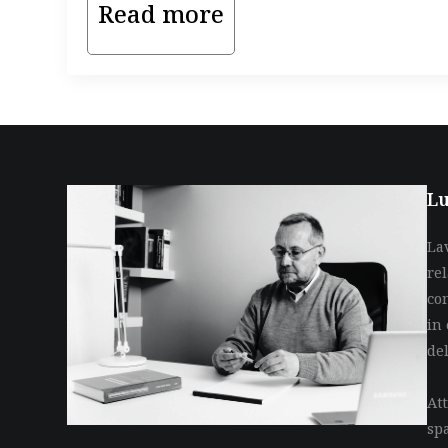
Read more
Lu
La
re
co
in 
de
Att
sp