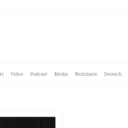
ri
Video
Podcast
Media
Notiziario
Deutsch
ri
Video
Podcast
Media
Notiziario
Deutsch