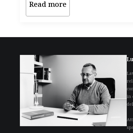
Read more
Lu
La
re
co
in 
de
Att
sp