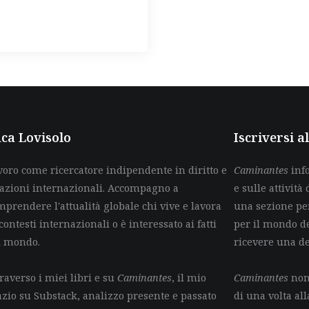
ca Lovisolo
Iscriversi 
voro come ricercatore indipendente in diritto e
Caminantes
info
lazioni internazionali. Accompagno a
e sulle attività 
mprendere l'attualità globale chi vive e lavora
una sezione per
contesti internazionali o è interessato ai fatti
per il mondo de
l mondo.
ricevere una d
raverso i miei libri e su
Caminantes
, il mio
Caminantes
non 
azio su Substack, analizzo presente e passato
di una volta all