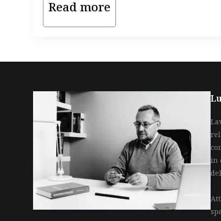
Read more
Lu
La
re
co
in 
de
Att
sp