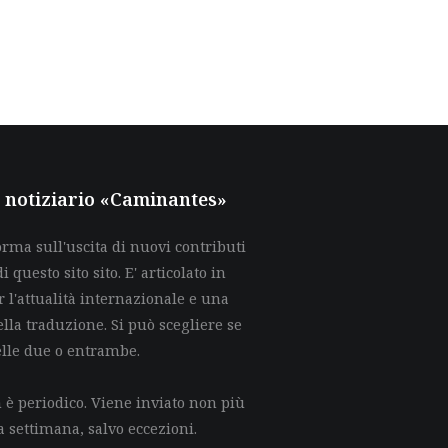
al notiziario «Caminantes»
rma sull'uscita di nuovi contributi
di questo sito sito. E' articolato in
 l'attualità internazionale e una
lla traduzione. Si può scegliere se
elle due o entrambe.
è periodico. Viene inviato non più
a settimana, salvo eccezioni.