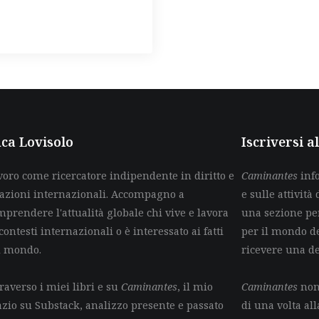
ca Lovisolo
Iscriversi 
voro come ricercatore indipendente in diritto e
Caminantes
info
lazioni internazionali. Accompagno a
e sulle attività 
mprendere l'attualità globale chi vive e lavora
una sezione per
contesti internazionali o è interessato ai fatti
per il mondo de
l mondo.
ricevere una d
raverso i miei libri e su
Caminantes
, il mio
Caminantes
non 
azio su Substack, analizzo presente e passato
di una volta all