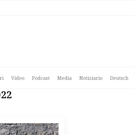
ri
Video
Podcast
Media
Notiziario
Deutsch
ri
Video
Podcast
Media
Notiziario
Deutsch
022