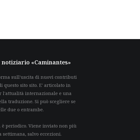
al notiziario «Caminantes»
rma sull'uscita di nuovi contributi
di questo sito sito. E' articolato in
 l'attualità internazionale e una
lla traduzione. Si può scegliere se
elle due o entrambe.
è periodico. Viene inviato non più
a settimana, salvo eccezioni.