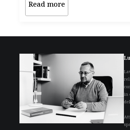
Read more
Lu
La
re
co
in 
de
Att
sp