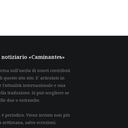
al notiziario «Caminantes»
rma sull'uscita di nuovi contributi
di questo sito sito. E' articolato in
 l'attualità internazionale e una
lla traduzione. Si può scegliere se
elle due o entrambe.
è periodico. Viene inviato non più
a settimana, salvo eccezioni.