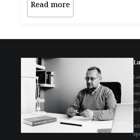
Read more
Lu
La
re
co
in 
de
Att
sp