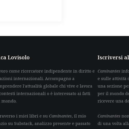
ca Lovisolo
Iscriversi 
voro come ricercatore indipendente in diritto e
Caminantes
info
lazioni internazionali. Accompagno a
e sulle attività 
mprendere l'attualità globale chi vive e lavora
una sezione per
contesti internazionali o è interessato ai fatti
per il mondo de
l mondo.
ricevere una d
raverso i miei libri e su
Caminantes
, il mio
Caminantes
non 
azio su Substack, analizzo presente e passato
di una volta all