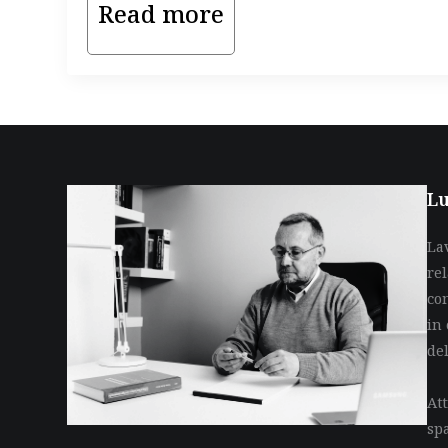
Read more
Lu
La
re
co
in 
de
Att
sp