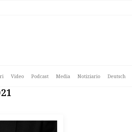
ri
Video
Podcast
Media
Notiziario
Deutsch
ri
Video
Podcast
Media
Notiziario
Deutsch
021