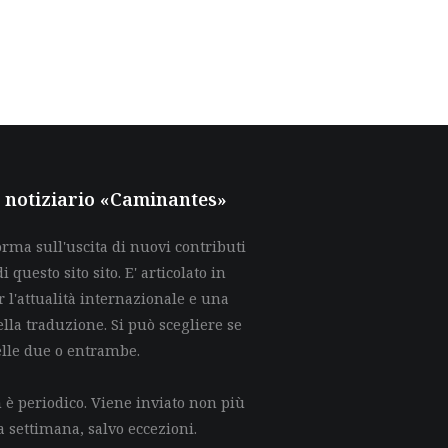
al notiziario «Caminantes»
rma sull'uscita di nuovi contributi
di questo sito sito. E' articolato in
 l'attualità internazionale e una
lla traduzione. Si può scegliere se
elle due o entrambe.
è periodico. Viene inviato non più
a settimana, salvo eccezioni.