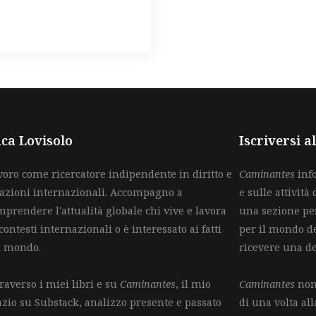
ca Lovisolo
Iscriversi 
voro come ricercatore indipendente in diritto e
Caminantes
info
lazioni internazionali. Accompagno a
e sulle attività 
mprendere l'attualità globale chi vive e lavora
una sezione per
contesti internazionali o è interessato ai fatti
per il mondo de
l mondo.
ricevere una d
raverso i miei libri e su
Caminantes
, il mio
Caminantes
non 
azio su Substack, analizzo presente e passato
di una volta all