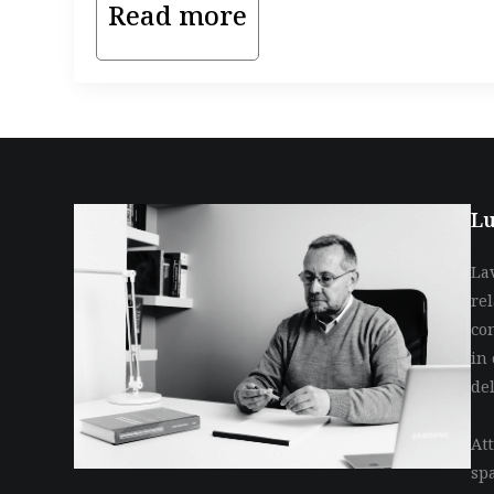
Read more
Lu
La
re
co
in 
de
Att
sp