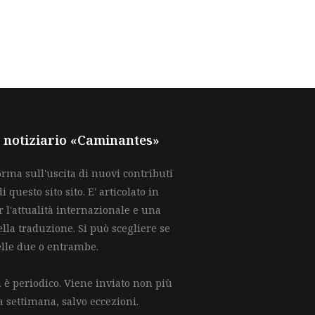
al notiziario «Caminantes»
rma sull'uscita di nuovi contributi
di questo sito sito. E' articolato in
 l'attualità internazionale e una
lla traduzione. Si può scegliere se
elle due o entrambe.
è periodico. Viene inviato non più
a settimana, salvo eccezioni.