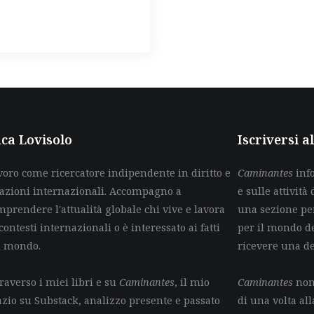
ca Lovisolo
Iscriversi 
voro come ricercatore indipendente in diritto e
Caminantes
info
lazioni internazionali. Accompagno a
e sulle attività 
mprendere l'attualità globale chi vive e lavora
una sezione per
contesti internazionali o è interessato ai fatti
per il mondo de
l mondo.
ricevere una d
raverso i miei libri e su
Caminantes
, il mio
Caminantes
non 
azio su Substack, analizzo presente e passato
di una volta all