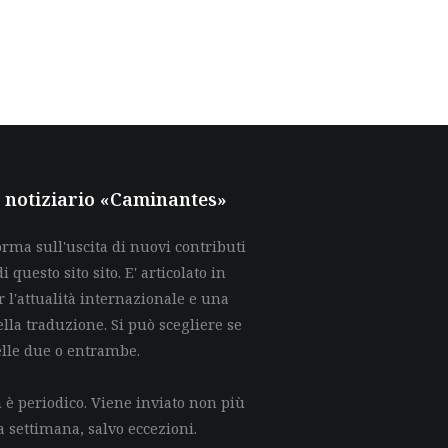
al notiziario «Caminantes»
rma sull'uscita di nuovi contributi
di questo sito sito. E' articolato in
 l'attualità internazionale e una
lla traduzione. Si può scegliere se
elle due o entrambe.
è periodico. Viene inviato non più
a settimana, salvo eccezioni.