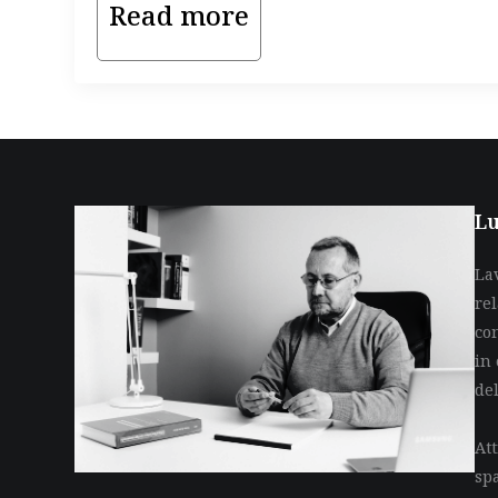
Read more
Lu
La
re
co
in 
de
Att
sp