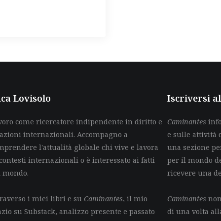
ca Lovisolo
Iscriversi 
voro come ricercatore indipendente in diritto e
Caminantes
info
lazioni internazionali. Accompagno a
e sulle attività 
mprendere l'attualità globale chi vive e lavora
una sezione per
contesti internazionali o è interessato ai fatti
per il mondo de
l mondo.
ricevere una d
raverso i miei libri e su
Caminantes
, il mio
Caminantes
non 
azio su Substack, analizzo presente e passato
di una volta all