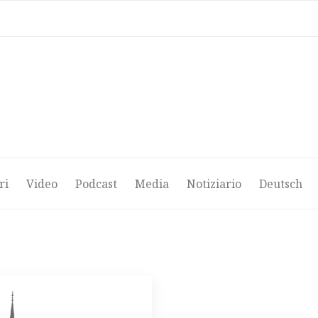
ri
Video
Podcast
Media
Notiziario
Deutsch
ri
Video
Podcast
Media
Notiziario
Deutsch