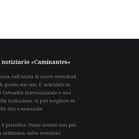
al notiziario «Caminantes»
rma sull'uscita di nuovi contributi
di questo sito sito. E' articolato in
 l'attualità internazionale e una
lla traduzione. Si può scegliere se
elle due o entrambe.
è periodico. Viene inviato non più
a settimana, salvo eccezioni.