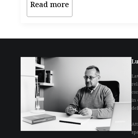
Read more
Lu
La
re
co
in 
de
Att
sp