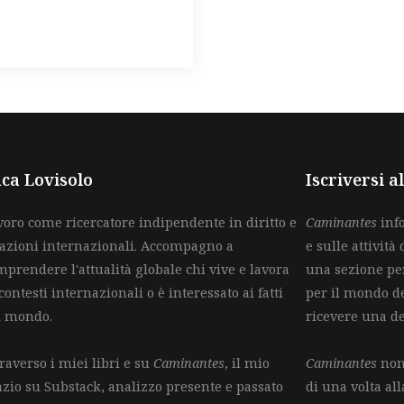
ca Lovisolo
Iscriversi 
voro come ricercatore indipendente in diritto e
Caminantes
info
lazioni internazionali. Accompagno a
e sulle attività 
mprendere l'attualità globale chi vive e lavora
una sezione per
contesti internazionali o è interessato ai fatti
per il mondo de
l mondo.
ricevere una d
raverso i miei libri e su
Caminantes
, il mio
Caminantes
non 
azio su Substack, analizzo presente e passato
di una volta all