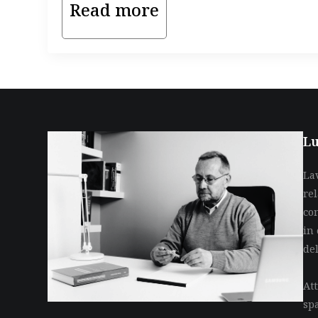
Read more
Lu
La
re
co
in 
de
Att
sp