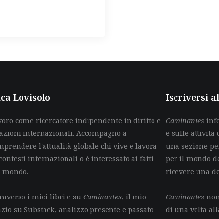
ca Lovisolo
Iscriversi 
voro come ricercatore indipendente in diritto e
Caminantes
info
lazioni internazionali. Accompagno a
e sulle attività 
mprendere l'attualità globale chi vive e lavora
una sezione per
contesti internazionali o è interessato ai fatti
per il mondo de
l mondo.
ricevere una d
raverso i miei libri e su
Caminantes
, il mio
Caminantes
non 
azio su Substack, analizzo presente e passato
di una volta all