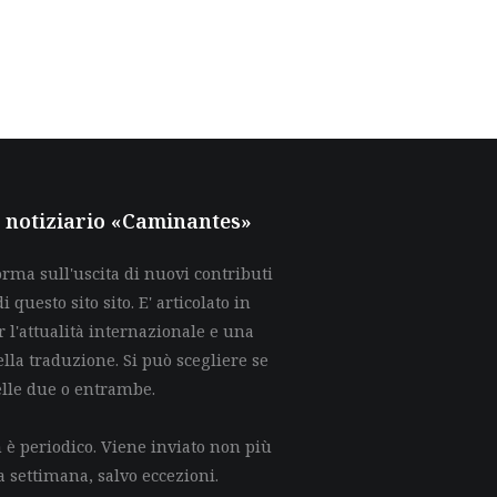
al notiziario «Caminantes»
rma sull'uscita di nuovi contributi
di questo sito sito. E' articolato in
 l'attualità internazionale e una
lla traduzione. Si può scegliere se
elle due o entrambe.
è periodico. Viene inviato non più
a settimana, salvo eccezioni.