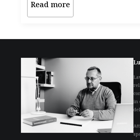
Read more
Lu
La
re
co
in 
de
Att
sp