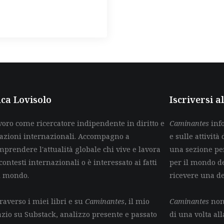
ca Lovisolo
Iscriversi 
voro come ricercatore indipendente in diritto e
Caminantes
info
lazioni internazionali. Accompagno a
e sulle attività 
mprendere l'attualità globale chi vive e lavora
una sezione per
contesti internazionali o è interessato ai fatti
per il mondo de
l mondo.
ricevere una d
raverso i miei libri e su
Caminantes
, il mio
Caminantes
non 
azio su Substack, analizzo presente e passato
di una volta all