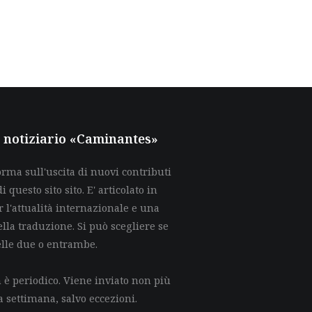
al notiziario «Caminantes»
rma sull'uscita di nuovi contributi
di questo sito sito. E' articolato in
 l'attualità internazionale e una
lla traduzione. Si può scegliere se
elle due o entrambe.
è periodico. Viene inviato non più
a settimana, salvo eccezioni.