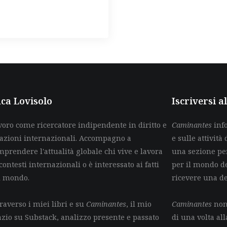
ca Lovisolo
Iscriversi 
voro come ricercatore indipendente in diritto e
Caminantes
info
lazioni internazionali. Accompagno a
e sulle attività 
mprendere l'attualità globale chi vive e lavora
una sezione per
contesti internazionali o è interessato ai fatti
per il mondo de
l mondo.
ricevere una d
raverso i miei libri e su
Caminantes
, il mio
Caminantes
non 
azio su Substack, analizzo presente e passato
di una volta all