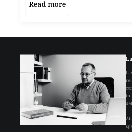
Read more
Lu
La
re
co
in 
de
Att
sp