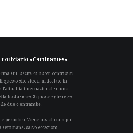
al notiziario «Caminantes»
rma sull'uscita di nuovi contributi
di questo sito sito. E' articolato in
 l'attualità internazionale e una
lla traduzione. Si può scegliere se
elle due o entrambe.
è periodico. Viene inviato non più
a settimana, salvo eccezioni.