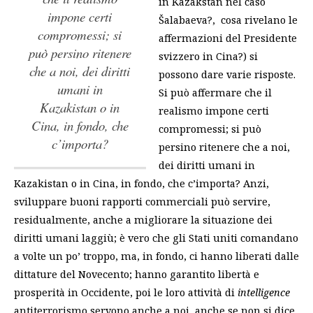
in Kazakstan nel caso
impone certi
Šalabaeva?, cosa rivelano le
compromessi; si
affermazioni del Presidente
può persino ritenere
svizzero in Cina?) si
che a noi, dei diritti
possono dare varie risposte.
umani in
Si può affermare che il
Kazakistan o in
realismo impone certi
Cina, in fondo, che
compromessi; si può
c’importa?
persino ritenere che a noi,
dei diritti umani in
Kazakistan o in Cina, in fondo, che c’importa?
Anzi,
sviluppare buoni rapporti commerciali può servire,
residualmente, anche a migliorare la situazione dei
diritti umani laggiù; è vero che gli Stati uniti comandano
a volte un po’ troppo, ma, in fondo, ci hanno liberati dalle
dittature del Novecento; hanno garantito libertà e
prosperità in Occidente, poi le loro attività di
intelligence
antiterrorismo servono anche a noi, anche se non si dice