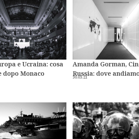
ropa e Ucraina: cosa
Amanda Gorman, Cin
e dopo Monaco
Russia: dove andiam
30.03.21