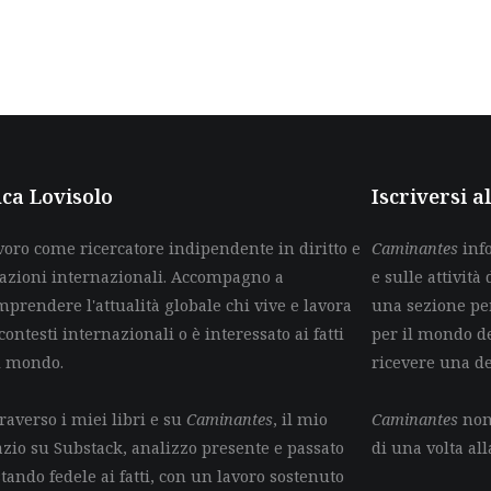
ca Lovisolo
Iscriversi 
voro come ricercatore indipendente in diritto e
Caminantes
info
lazioni internazionali. Accompagno a
e sulle attività 
mprendere l'attualità globale chi vive e lavora
una sezione per
contesti internazionali o è interessato ai fatti
per il mondo de
l mondo.
ricevere una d
raverso i miei libri e su
Caminantes
, il mio
Caminantes
non 
azio su Substack, analizzo presente e passato
di una volta all
tando fedele ai fatti, con un lavoro sostenuto