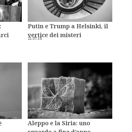
:
Putin e Trump a Helsinki, il
rci
vertice dei misteri
21.07.18
Aleppo e la Siria: uno
è
sguardo a fine d’anno