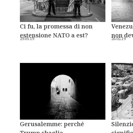
Ci fu, la promessa di non
Venezu
estensione NATO a est?
non dev
29.05.19
26.02.19
Gerusalemme: perché
Silenzi
Trump sbaglia
signifi