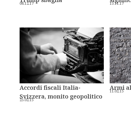
08.12.17
15.11.17
Accordi fiscali Italia-
Armi al
11.02.15
Svizzera, monito geopolitico
25.02.15