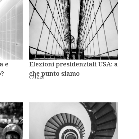
Elezioni presidenziali USA: a
a e
che punto siamo
o?
09.12.20