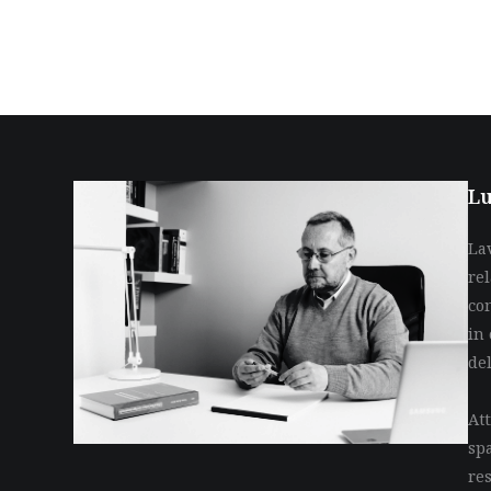
Lu
La
re
co
in 
de
Att
sp
res