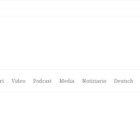
ri
Video
Podcast
Media
Notiziario
Deutsch
ri
Video
Podcast
Media
Notiziario
Deutsch