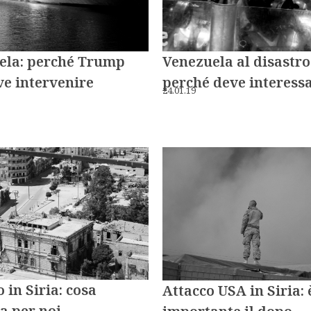
Venezuela al disastro
ela: perché Trump
perché deve interessa
e intervenire
24.01.19
o in Siria: cosa
Attacco USA in Siria: 
ca per noi