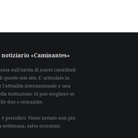
al notiziario «Caminantes»
rma sull'uscita di nuovi contributi
di questo sito sito. E' articolato in
 l'attualità internazionale e una
lla traduzione. Si può scegliere se
elle due o entrambe.
è periodico. Viene inviato non più
a settimana, salvo eccezioni.