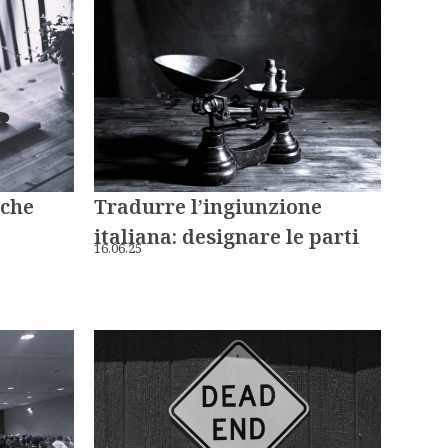
lche
Tradurre l’ingiunzione
italiana: designare le parti
16.06.25