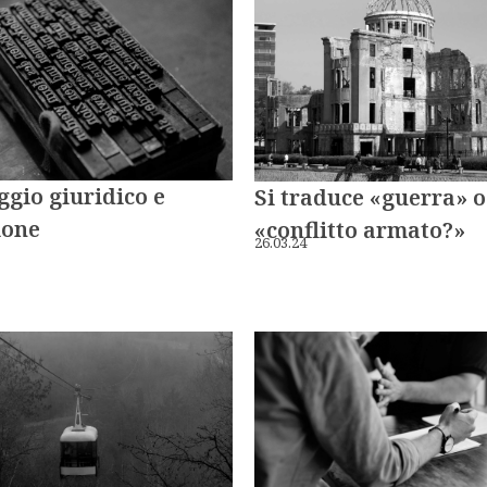
gio giuridico e
Si traduce «guerra» o
ione
«conflitto armato?»
26.03.24