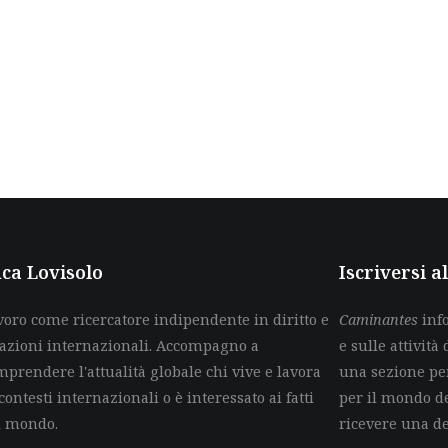
ca Lovisolo
Iscriversi 
voro come ricercatore indipendente in diritto e
Caminantes
info
lazioni internazionali. Accompagno a
e sulle attività 
mprendere l'attualità globale chi vive e lavora
una sezione per
contesti internazionali o è interessato ai fatti
per il mondo de
l mondo.
ricevere una d