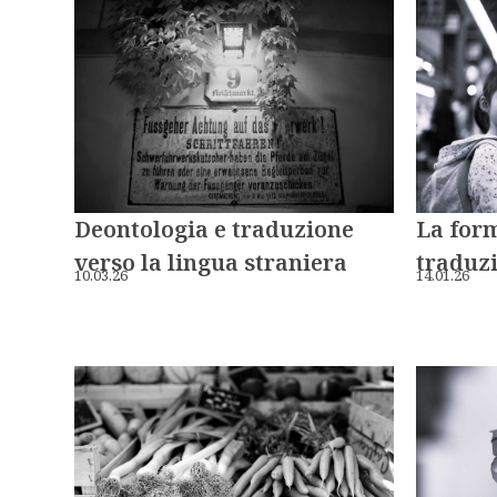
Deontologia e traduzione
La form
verso la lingua straniera
traduzi
10.03.26
14.01.26