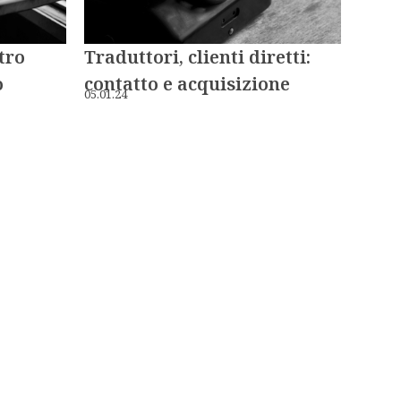
ntro
Traduttori, clienti diretti:
o
contatto e acquisizione
05.01.24