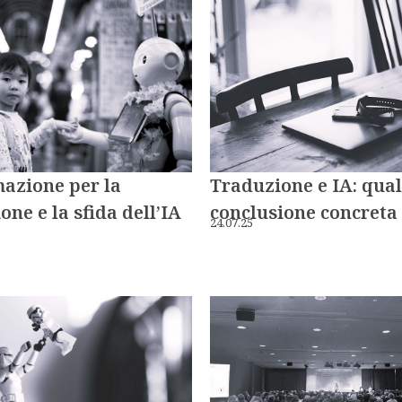
azione per la
Traduzione e IA: qua
one e la sfida dell’IA
conclusione concreta
24.07.25