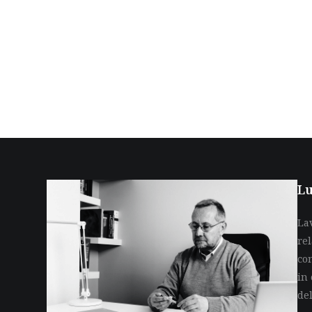
Lu
La
re
co
in 
de