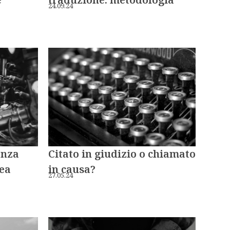
24.09.24
Citato in giudizio o chiamato
enza
in causa?
dea
27.05.24