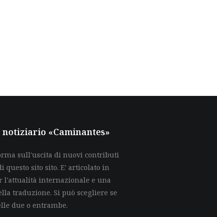
al notiziario «Caminantes»
rma sull'uscita di nuovi contributi
di questo sito sito. E' articolato in
 l'attualità internazionale e una
lla traduzione. Si può scegliere se
elle due o entrambe.