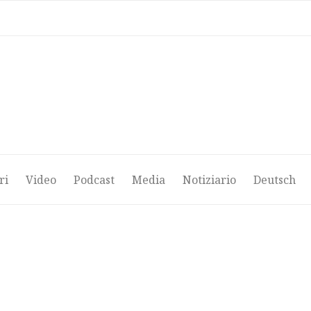
ri
Video
Podcast
Media
Notiziario
Deutsch
ri
Video
Podcast
Media
Notiziario
Deutsch