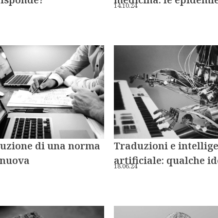
14.10.24
duzione di una norma
Traduzioni e intellig
 nuova
artificiale: qualche i
18.06.24