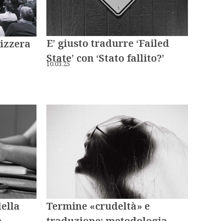
E’ giusto tradurre ‘Failed
vizzera
State’ con ‘Stato fallito?’
10.03.25
Termine «crudeltà» e
della
traduzione: metodologia
e