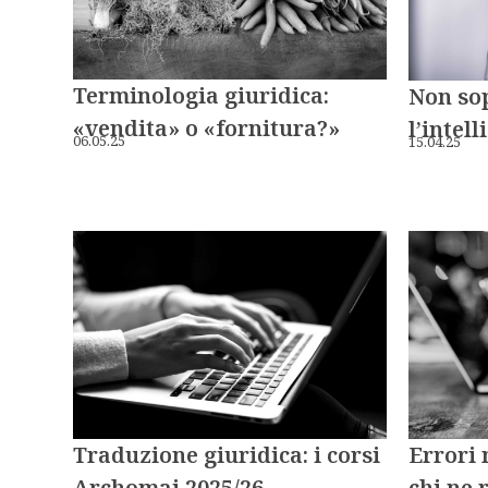
Terminologia giuridica:
Non so
«vendita» o «fornitura?»
l’intell
06.05.25
15.04.25
Traduzione giuridica: i corsi
Errori 
Archomai 2025/26
chi ne 