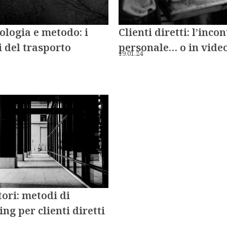
Clienti diretti: l’inco
logia e metodo: i
personale… o in vide
i del trasporto
19.01.24
ori: metodi di
ng per clienti diretti