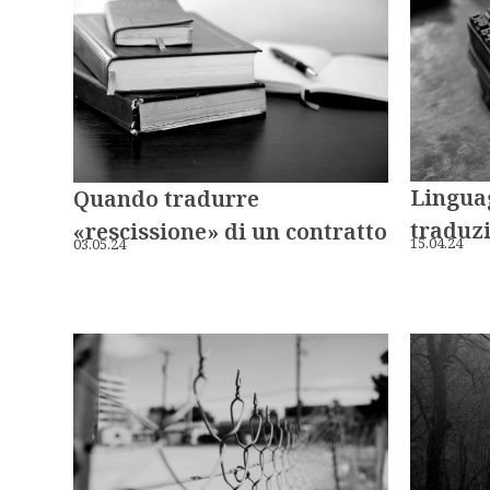
Linguag
Quando tradurre
traduz
«rescissione» di un contratto
15.04.24
03.05.24