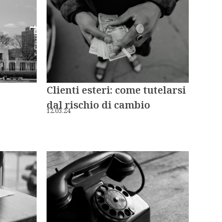
Clienti esteri: come tutelarsi
dal rischio di cambio
12.03.24