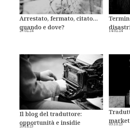
Arrestato, fermato, citato…
Termino
quando e dove?
disastr
27.02.24
14.02.24
Tradutt
Il blog del traduttore:
marketi
opportunità e insidie
09.10.23
20.12.23