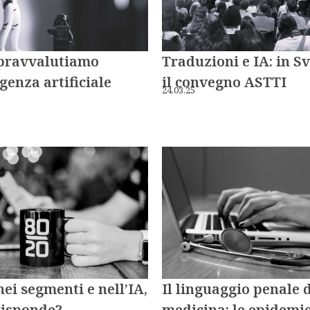
pravvalutiamo
Traduzioni e IA: in S
igenza artificiale
il convegno ASTTI
24.03.25
nei segmenti e nell’IA,
Il linguaggio penale 
risponde?
medicina: le epidemi